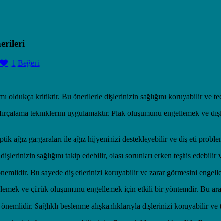
rileri
1
Beğeni
ı oldukça kritiktir. Bu önerilerle dişlerinizin sağlığını koruyabilir ve te
ş fırçalama tekniklerini uygulamaktır. Plak oluşumunu engellemek ve dişl
k ağız gargaraları ile ağız hijyeninizi destekleyebilir ve diş eti problem
şlerinizin sağlığını takip edebilir, olası sorunları erken teşhis edebilir 
emlidir. Bu sayede diş etlerinizi koruyabilir ve zarar görmesini engelley
izlemek ve çürük oluşumunu engellemek için etkili bir yöntemdir. Bu araçl
emlidir. Sağlıklı beslenme alışkanlıklarıyla dişlerinizi koruyabilir ve t