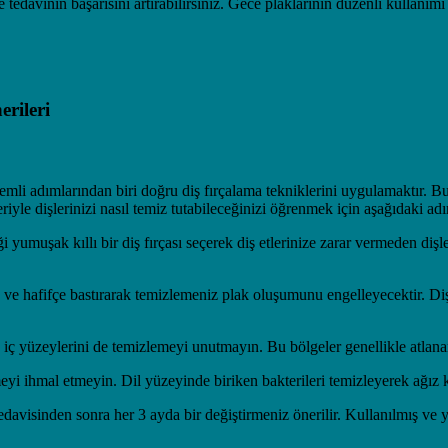
e tedavinin başarısını artırabilirsiniz. Gece plaklarının düzenli kullanı
rileri
nemli adımlarından biri doğru diş fırçalama tekniklerini uygulamaktır. 
leriyle dişlerinizi nasıl temiz tutabileceğinizi öğrenmek için aşağıdaki ad
yumuşak kıllı bir diş fırçası seçerek diş etlerinize zarar vermeden dişle
e ve hafifçe bastırarak temizlemeniz plak oluşumunu engelleyecektir. Diş fı
n iç yüzeylerini de temizlemeyi unutmayın. Bu bölgeler genellikle atlana
eyi ihmal etmeyin. Dil yüzeyinde biriken bakterileri temizleyerek ağız 
edavisinden sonra her 3 ayda bir değiştirmeniz önerilir. Kullanılmış ve 