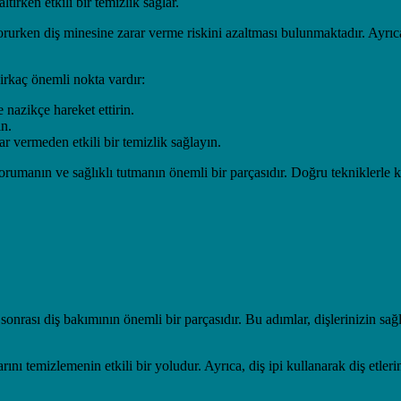
tırken etkili bir temizlik sağlar.
korurken diş minesine zarar verme riskini azaltması bulunmaktadır. Ayrı
birkaç önemli nokta vardır:
e nazikçe hareket ettirin.
ın.
ar vermeden etkili bir temizlik sağlayın.
rumanın ve sağlıklı tutmanın önemli bir parçasıdır. Doğru tekniklerle kull
 sonrası diş bakımının önemli bir parçasıdır. Bu adımlar, dişlerinizin s
ını temizlemenin etkili bir yoludur. Ayrıca, diş ipi kullanarak diş etlerin