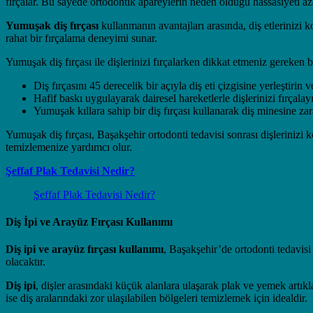
fırçalar. Bu sayede ortodontik apareylerin neden olduğu hassasiyeti azal
Yumuşak diş fırçası
kullanmanın avantajları arasında, diş etlerinizi 
rahat bir fırçalama deneyimi sunar.
Yumuşak diş fırçası ile dişlerinizi fırçalarken dikkat etmeniz gereken 
Diş fırçasını 45 derecelik bir açıyla diş eti çizgisine yerleştirin v
Hafif baskı uygulayarak dairesel hareketlerle dişlerinizi fırçalay
Yumuşak kıllara sahip bir diş fırçası kullanarak diş minesine zar
Yumuşak diş fırçası, Başakşehir ortodonti tedavisi sonrası dişlerinizi ko
temizlemenize yardımcı olur.
Şeffaf Plak Tedavisi Nedir?
Şeffaf Plak Tedavisi Nedir?
Diş İpi ve Arayüz Fırçası Kullanımı
Diş ipi ve arayüz fırçası kullanımı
, Başakşehir’de ortodonti tedavisi
olacaktır.
Diş ipi
, dişler arasındaki küçük alanlara ulaşarak plak ve yemek artıklar
ise diş aralarındaki zor ulaşılabilen bölgeleri temizlemek için idealdir.