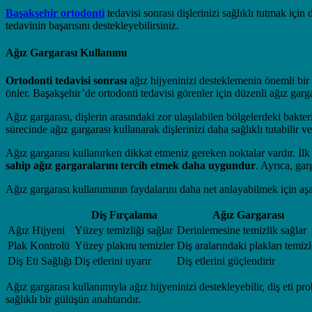
Başakşehir ortodonti
tedavisi sonrası dişlerinizi sağlıklı tutmak için
tedavinin başarısını destekleyebilirsiniz.
Ağız Gargarası Kullanımı
Ortodonti tedavisi sonrası
ağız hijyeninizi desteklemenin önemli bir
önler. Başakşehir’de ortodonti tedavisi görenler için düzenli ağız garga
Ağız gargarası, dişlerin arasındaki zor ulaşılabilen bölgelerdeki bakter
sürecinde ağız gargarası kullanarak dişlerinizi daha sağlıklı tutabilir v
Ağız gargarası kullanırken dikkat etmeniz gereken noktalar vardır. İlk
sahip ağız gargaralarını tercih etmek daha uygundur
. Ayrıca, ga
Ağız gargarası kullanımının faydalarını daha net anlayabilmek için aşağ
Diş Fırçalama
Ağız Gargarası
Ağız Hijyeni
Yüzey temizliği sağlar
Derinlemesine temizlik sağlar
Plak Kontrolü
Yüzey plakını temizler
Diş aralarındaki plakları temizl
Diş Eti Sağlığı
Diş etlerini uyarır
Diş etlerini güçlendirir
Ağız gargarası kullanımıyla ağız hijyeninizi destekleyebilir, diş eti 
sağlıklı bir gülüşün anahtarıdır.