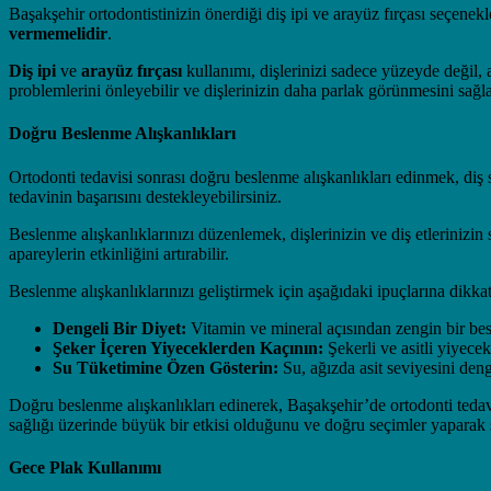
Başakşehir ortodontistinizin önerdiği diş ipi ve arayüz fırçası seçenek
vermemelidir
.
Diş ipi
ve
arayüz fırçası
kullanımı, dişlerinizi sadece yüzeyde değil, 
problemlerini önleyebilir ve dişlerinizin daha parlak görünmesini sağla
Doğru Beslenme Alışkanlıkları
Ortodonti tedavisi sonrası doğru beslenme alışkanlıkları edinmek, diş 
tedavinin başarısını destekleyebilirsiniz.
Beslenme alışkanlıklarınızı düzenlemek, dişlerinizin ve diş etlerinizin
apareylerin etkinliğini artırabilir.
Beslenme alışkanlıklarınızı geliştirmek için aşağıdaki ipuçlarına dikkat
Dengeli Bir Diyet:
Vitamin ve mineral açısından zengin bir besl
Şeker İçeren Yiyeceklerden Kaçının:
Şekerli ve asitli yiyece
Su Tüketimine Özen Gösterin:
Su, ağızda asit seviyesini deng
Doğru beslenme alışkanlıkları edinerek, Başakşehir’de ortodonti tedavis
sağlığı üzerinde büyük bir etkisi olduğunu ve doğru seçimler yaparak sa
Gece Plak Kullanımı