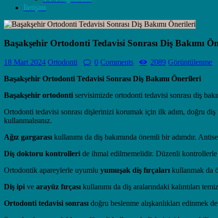
İletişim
Başakşehir Ortodonti Tedavisi Sonrası Diş Bakımı Öne
18 Mart 2024
Ortodonti
0
Comments
2089
Görüntülenme
Başakşehir Ortodonti Tedavisi Sonrası Diş Bakımı Önerileri
Başakşehir ortodonti
servisimizde ortodonti tedavisi sonrası diş bakım
Ortodonti tedavisi sonrası dişlerinizi korumak için ilk adım, doğru di
kullanmalısınız.
Ağız gargarası
kullanımı da diş bakımında önemli bir adımdır. Antisepti
Diş doktoru kontrolleri
de ihmal edilmemelidir. Düzenli kontrollerle di
Ortodontik apareylerle uyumlu
yumuşak diş fırçaları
kullanmak da ön
Diş ipi
ve
arayüz fırçası
kullanımı da diş aralarındaki kalıntıları tem
Ortodonti tedavisi sonrası
doğru beslenme alışkanlıkları edinmek de ön