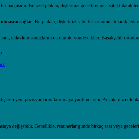
bir parçasıdır. Bu özel plaklar, dişlerinizi gece boyunca sabit tutarak ted
i olmasını sağlar
. Bu plaklar, dişlerinizi sabit bir konumda tutarak ted
ıra, tedavinin sonuçlarını da olumlu yönde etkiler. Başakşehir ortodonti
r?
ır?
r, dişlerin yeni pozisyonlarını korumaya yardımcı olur. Ancak, düzenli o
astaya değişebilir. Genellikle, retainerlar günde birkaç saat veya gecele