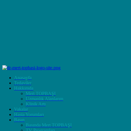
Anasayfa
Tedaviler
Hakkımda
Mert TOPBAŞI
Uzmanlık Alanlarım
Klinik Artı
Vakalar
Hasta Yorumları
Basın
Basında Mert TOPBAŞI
TV Programları