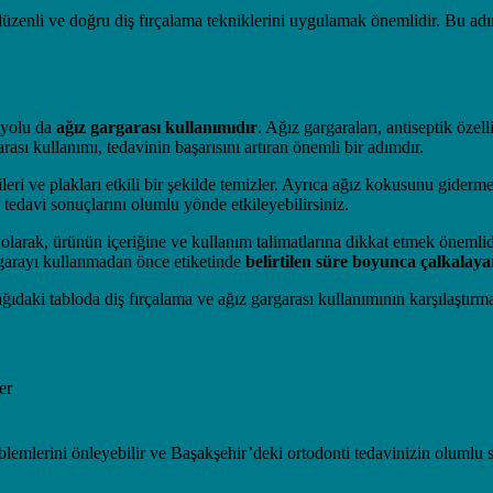
 düzenli ve doğru diş fırçalama tekniklerini uygulamak önemlidir. Bu adıml
 yolu da
ağız gargarası kullanımıdır
. Ağız gargaraları, antiseptik özell
rası kullanımı, tedavinin başarısını artıran önemli bir adımdır.
ileri ve plakları etkili bir şekilde temizler. Ayrıca ağız kokusunu giderm
e tedavi sonuçlarını olumlu yönde etkileyebilirsiniz.
 olarak, ürünün içeriğine ve kullanım talimatlarına dikkat etmek önemlid
rgarayı kullanmadan önce etiketinde
belirtilen süre boyunca çalkala
ıdaki tabloda diş fırçalama ve ağız gargarası kullanımının karşılaştırmas
er
problemlerini önleyebilir ve Başakşehir’deki ortodonti tedavinizin olumlu