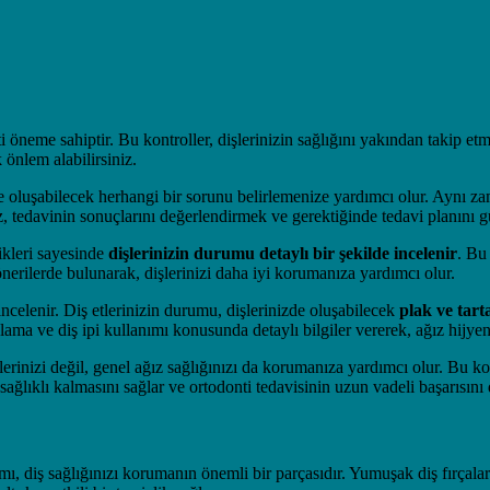
i öneme sahiptir. Bu kontroller, dişlerinizin sağlığını yakından takip et
 önlem alabilirsiniz.
de oluşabilecek herhangi bir sorunu belirlemenize yardımcı olur. Aynı za
tedavinin sonuçlarını değerlendirmek ve gerektiğinde tedavi planını günc
ikleri sayesinde
dişlerinizin durumu detaylı bir şekilde incelenir
. Bu
 önerilerde bulunarak, dişlerinizi daha iyi korumanıza yardımcı olur.
 incelenir. Diş etlerinizin durumu, dişlerinizde oluşabilecek
plak ve tart
alama ve diş ipi kullanımı konusunda detaylı bilgiler vererek, ağız hijye
erinizi değil, genel ağız sağlığınızı da korumanıza yardımcı olur. Bu kon
ağlıklı kalmasını sağlar ve ortodonti tedavisinin uzun vadeli başarısını 
ı, diş sağlığınızı korumanın önemli bir parçasıdır. Yumuşak diş fırçaları,