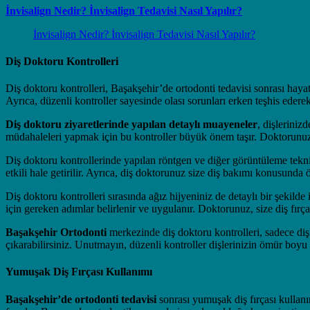
İnvisalign Nedir? İnvisalign Tedavisi Nasıl Yapılır?
İnvisalign Nedir? İnvisalign Tedavisi Nasıl Yapılır?
Diş Doktoru Kontrolleri
Diş doktoru kontrolleri, Başakşehir’de ortodonti tedavisi sonrası hayat
Ayrıca, düzenli kontroller sayesinde olası sorunları erken teşhis ederek
Diş doktoru ziyaretlerinde yapılan detaylı muayeneler
, dişleriniz
müdahaleleri yapmak için bu kontroller büyük önem taşır. Doktorunuz, 
Diş doktoru kontrollerinde yapılan röntgen ve diğer görüntüleme tekn
etkili hale getirilir. Ayrıca, diş doktorunuz size diş bakımı konusunda
Diş doktoru kontrolleri sırasında ağız hijyeniniz de detaylı bir şekilde
için gereken adımlar belirlenir ve uygulanır. Doktorunuz, size diş fırç
Başakşehir Ortodonti
merkezinde diş doktoru kontrolleri, sadece dişl
çıkarabilirsiniz. Unutmayın, düzenli kontroller dişlerinizin ömür boyu s
Yumuşak Diş Fırçası Kullanımı
Başakşehir’de ortodonti tedavisi
sonrası yumuşak diş fırçası kullanım