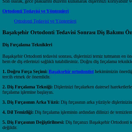
Son olarak, gece plaklarını düzenli kullanarak dişlerinizi koruyabilir v
Ortodonti Tedavisi ve Yöntemleri
Ortodonti Tedavisi ve Yöntemleri
Başakşehir Ortodonti Tedavisi Sonrası Diş Bakımı Öne
Diş Fırçalama Teknikleri
Başakşehir Ortodonti tedavisi sonrası, dişlerinizi temiz tutmanın en ö
hem de diş etlerinizi sağlıklı tutabilirsiniz. Doğru diş fırçalama teknik
1. Doğru Fırça Seçimi:
Başakşehir ortodontist
hekimimizin önerdiği 
tercih etmek de önemlidir.
2. Diş Fırçalama Tekniği:
Dişlerinizi fırçalarken dairesel hareketlerl
fırçalama işlemine başlayın.
3. Diş Fırçasının Arka Yüzü:
Diş fırçasının arka yüzüyle dişlerinizi
4. Dil Temizliği:
Diş fırçalama işleminin ardından dilinizi de temizlem
5. Diş Fırçasının Değiştirilmesi:
Diş fırçanızı Başakşehir Ortodonti t
değildir.