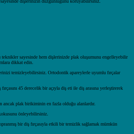
mı sayesinde dişlerinizin düzgünlüğünü koruyabilirsiniz.
Bu teknikler sayesinde hem dişlerinizde plak oluşumunu engelleyebilir
ımlara dikkat edin.
rinizi temizleyebilirsiniz. Ortodontik apareylerle uyumlu fırçalar
rçasını 45 derecelik bir açıyla diş eti ile diş arasına yerleştirerek
n ancak plak birikiminin en fazla olduğu alanlardır.
kokusunu önleyebilirsiniz.
yıpranmış bir diş fırçasıyla etkili bir temizlik sağlamak mümkün