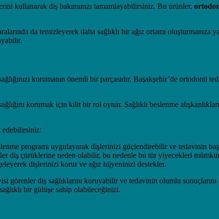
lerini kullanarak diş bakımınızı tamamlayabilirsiniz. Bu ürünler,
ortodon
aralarında da temizleyerek daha sağlıklı bir ağız ortamı oluşturmanıza ya
yabilir.
sağlığınızı korumanın önemli bir parçasıdır. Başakşehir’de ortodonti teda
 sağlığını korumak için kilit bir rol oynar. Sağlıklı beslenme alışkanlık
 edebilirsiniz:
enme programı uygulayarak dişlerinizi güçlendirebilir ve tedavinin başar
kler diş çürüklerine neden olabilir, bu nedenle bu tür yiyecekleri mümk
eleyerek dişlerinizi korur ve ağız hijyeninizi destekler.
i görenler diş sağlıklarını koruyabilir ve tedavinin olumlu sonuçlarını 
ğlıklı bir gülüşe sahip olabileceğinizi.