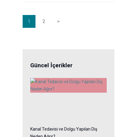
Posts
pagination
PAGE
1
PAGE
2
>
Güncel İçerikler
Kanal Tedavisi ve Dolgu Yapılan Diş
Neden Ağrır?