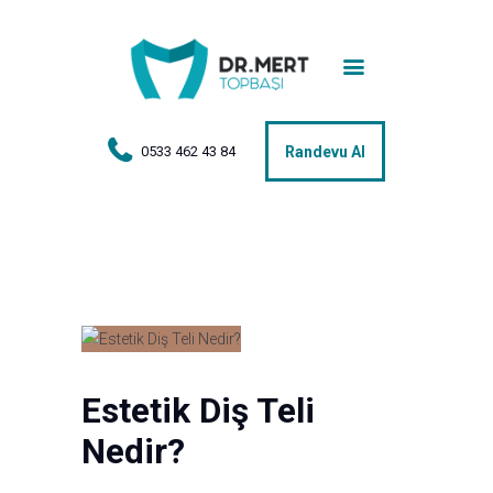
Anasayfa
Tedaviler
Hakkımda
0533 462 43 84
Randevu Al
Vakalar
Hasta Yorumları
Basın
İletişim
Estetik Diş Teli
Nedir?