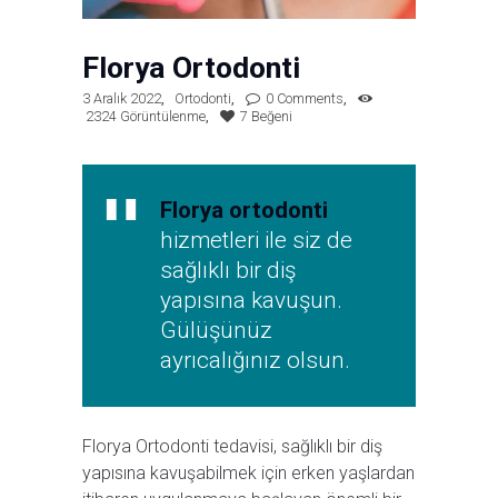
Florya Ortodonti
3 Aralık 2022
Ortodonti
0
Comments
2324
Görüntülenme
7
Beğeni
Florya ortodonti
hizmetleri ile siz de
sağlıklı bir diş
yapısına kavuşun.
Gülüşünüz
ayrıcalığınız olsun.
Florya Ortodonti tedavisi, sağlıklı bir diş
yapısına kavuşabilmek için erken yaşlardan