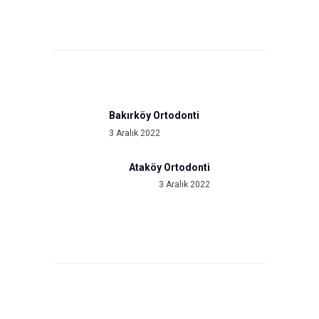
Yazı
gezinmesi
Bakırköy Ortodonti
Previous
3 Aralık 2022
post:
Ataköy Ortodonti
Next
3 Aralık 2022
post: