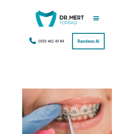
Anasayfa
Tedaviler
Hakkımda
0533 462 43 84
Randevu Al
Vakalar
Hasta Yorumları
Basın
İletişim