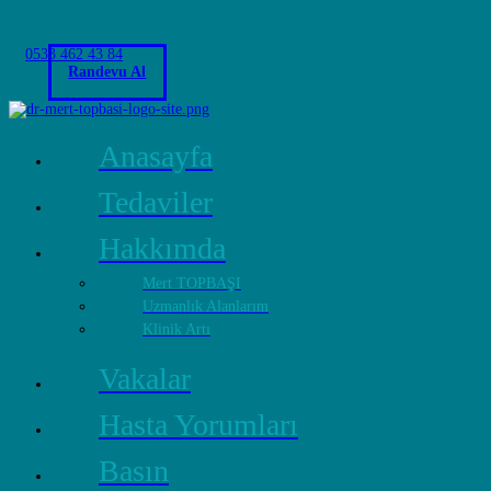
0533 462 43 84
Randevu Al
Anasayfa
Tedaviler
Hakkımda
Mert TOPBAŞI
Uzmanlık Alanlarım
Klinik Artı
Vakalar
Hasta Yorumları
Basın