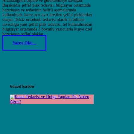
Arzuladığınız dişlere ve gülümsemeye kavuşun.
Başakşehir şeffaf plak tedavisi, bilgisayar ortamında
hazırlanan ve tedavinin belirli aşamalarında
kullanılmak üzere ayrı ayrı üretilen şeffaf plaklardan
oluşur. Telsiz ortodonti tedavisi olarak ta bilinen
invisalign yani şeffaf plak tedavisi, tel kullanılmadan
bilgisayar ortamında 3 boyutlu yazıcılarla kişiye özel
hazırlanan şeffaf plaklar…
Yazıyı Oku...
Güncel İçerikler