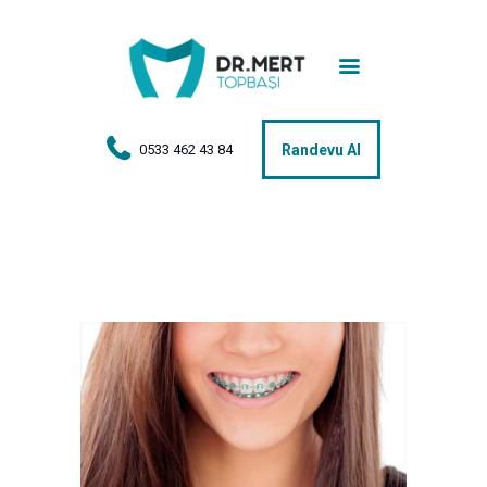
Anasayfa
Tedaviler
Hakkımda
0533 462 43 84
Randevu Al
Vakalar
Hasta Yorumları
Basın
İletişim