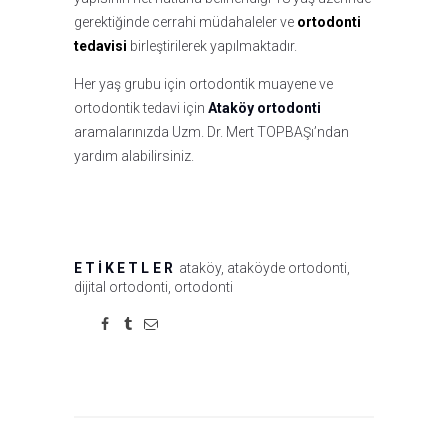
gerektiğinde cerrahi müdahaleler ve
ortodonti
tedavisi
birleştirilerek yapılmaktadır.
Her yaş grubu için ortodontik muayene ve
ortodontik tedavi için
Ataköy ortodonti
aramalarınızda Uzm. Dr. Mert TOPBAŞı’ndan
yardım alabilirsiniz.
ETIKETLER
ataköy
,
ataköyde ortodonti
,
dijital ortodonti
,
ortodonti
Yazı