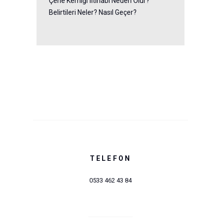
Çene Kemiği İltihabı Neden Olur?
Belirtileri Neler? Nasıl Geçer?
TELEFON
0533 462 43 84