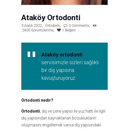
Ataköy Ortodonti
3 Aralık 2022
Ortodonti
0
Comments
2400
Görüntülenme
1
Beğeni
Ataköy ortodonti
servisimizle sizleri sağlıklı
bir diş yapısına
kavuşturuyoruz.
Ortodonti nedir?
Ortodonti
, diş ve çene yapısı ile yüz hattı ile ilgili
diş yapısından kaynaklanan bozuklukların
oluşmasını engellemek varsa diş yapısındaki