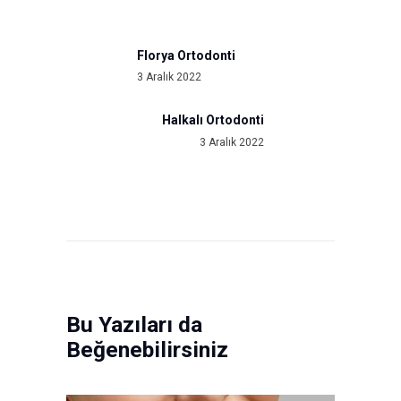
gezinmesi
Florya Ortodonti
Previous
3 Aralık 2022
post:
Halkalı Ortodonti
Next
3 Aralık 2022
post:
Bu Yazıları da
Beğenebilirsiniz