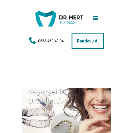
Anasayfa
Tedaviler
Hakkımda
0533 462 43 84
Randevu Al
Vakalar
Hasta Yorumları
Basın
İletişim