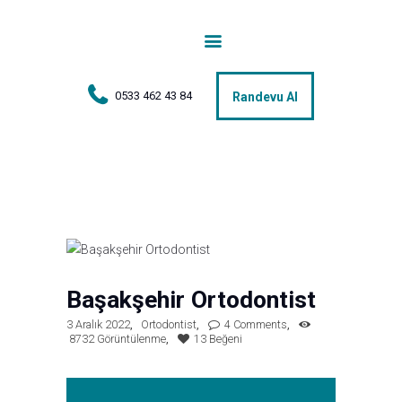
Anasayfa
Tedaviler
0533 462 43 84
Randevu Al
Hakkımda
Vakalar
Hasta Yorumları
Basın
İletişim
Başakşehir Ortodontist
3 Aralık 2022
Ortodontist
4
Comments
8732
Görüntülenme
13
Beğeni