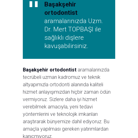
Başakşehir
ortodontist
aramalarınızda Uzm.
Dr. Mert TOPBAŞI ile
sağlıklı dişlere
kavuşabilirsiniz.
Başakşehir ortodontist
aramalarınızda
tecrübeli uzman kadromuz ve teknik
altyapımızla ortodonti alanında kaliteli
hizmet anlayışımızdan hiçbir zaman ödün
vermiyoruz. Sizlere daha iyi hizmet
verebilmek amacıyla, yeni tedavi
yöntemlerini ve teknolojik imkanları
araştırarak bünyemize dahil ediyoruz. Bu
amaçla yapılması gereken yatırımlardan
kanıçmıyoruz.