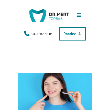
Anasayfa
Tedaviler
Hakkımda
0533 462 43 84
Randevu Al
Vakalar
Hasta Yorumları
Basın
İletişim