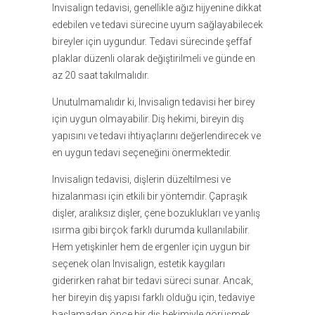
Invisalign tedavisi, genellikle ağız hijyenine dikkat
edebilen ve tedavi sürecine uyum sağlayabilecek
bireyler için uygundur. Tedavi sürecinde şeffaf
plaklar düzenli olarak değiştirilmeli ve günde en
az 20 saat takılmalıdır.
Unutulmamalıdır ki, Invisalign tedavisi her birey
için uygun olmayabilir. Diş hekimi, bireyin diş
yapısını ve tedavi ihtiyaçlarını değerlendirecek ve
en uygun tedavi seçeneğini önermektedir.
Invisalign tedavisi, dişlerin düzeltilmesi ve
hizalanması için etkili bir yöntemdir. Çapraşık
dişler, aralıksız dişler, çene bozuklukları ve yanlış
ısırma gibi birçok farklı durumda kullanılabilir.
Hem yetişkinler hem de ergenler için uygun bir
seçenek olan Invisalign, estetik kaygıları
giderirken rahat bir tedavi süreci sunar. Ancak,
her bireyin diş yapısı farklı olduğu için, tedaviye
başlamadan önce bir diş hekimiyle görüşmek