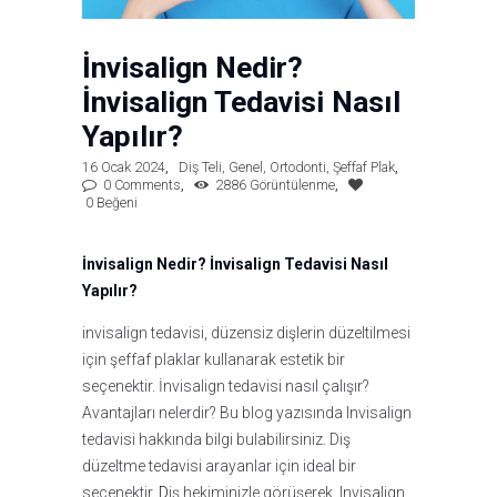
İnvisalign Nedir?
İnvisalign Tedavisi Nasıl
Yapılır?
16 Ocak 2024
Diş Teli
,
Genel
,
Ortodonti
,
Şeffaf Plak
0
Comments
2886
Görüntülenme
0
Beğeni
İnvisalign Nedir? İnvisalign Tedavisi Nasıl
Yapılır?
invisalign tedavisi, düzensiz dişlerin düzeltilmesi
için şeffaf plaklar kullanarak estetik bir
seçenektir. İnvisalign tedavisi nasıl çalışır?
Avantajları nelerdir? Bu blog yazısında Invisalign
tedavisi hakkında bilgi bulabilirsiniz. Diş
düzeltme tedavisi arayanlar için ideal bir
seçenektir.
D
iş hekiminizle görüşerek, Invisalign