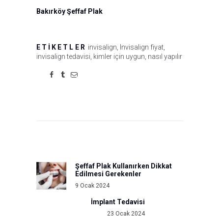
Bakırköy Şeffaf Plak
ETIKETLER
invisalign
,
Invisalign fiyat
,
invisalign tedavisi
,
kimler için uygun
,
nasıl yapılır
Yazı
gezinmesi
Şeffaf Plak Kullanırken Dikkat
Previous
Edilmesi Gerekenler
post:
9 Ocak 2024
İmplant Tedavisi
Next
23 Ocak 2024
post: