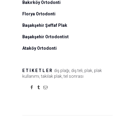
Bakırköy Ortodonti
Florya Ortodonti
Başakşehir Şeffaf Plak
Başakşehir Ortodontist
Ataköy Ortodonti
ETIKETLER
diş plağı
,
diş teli
,
plak
,
plak
kullanımı
,
takılak plak
,
tel sonrası
Yazı
gezinmesi