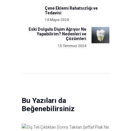
Çene Eklemi Rahatsızlığı ve
Previous
Tedavisi
post:
14 Mayıs 2024
Eski Dolgulu Dişim Ağrıyor Ne
Next
Yapabilirim? Nedenleri ve
post:
Çözümleri
15 Temmuz 2024
Bu Yazıları da
Beğenebilirsiniz