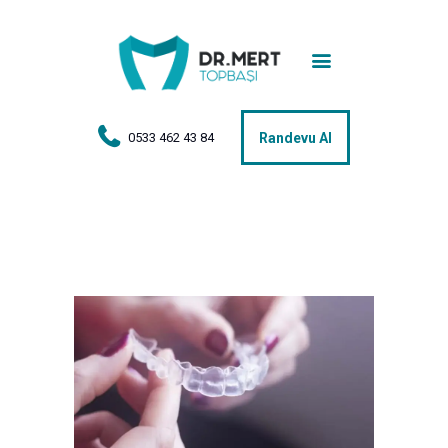
Anasayfa
Tedaviler
Hakkımda
0533 462 43 84
Randevu Al
Vakalar
Hasta Yorumları
Basın
İletişim