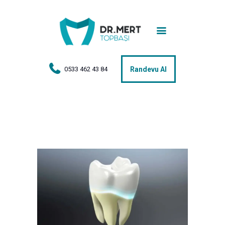
Anasayfa
Tedaviler
Hakkımda
0533 462 43 84
Randevu Al
Vakalar
Hasta Yorumları
Basın
İletişim