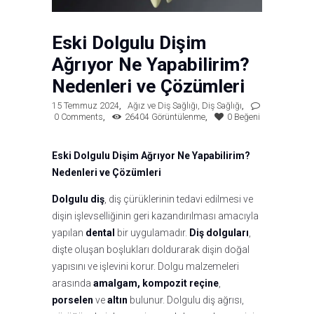
Eski Dolgulu Dişim
Ağrıyor Ne Yapabilirim?
Nedenleri ve Çözümleri
15 Temmuz 2024
Ağız ve Diş Sağlığı
,
Diş Sağlığı
0
Comments
26404
Görüntülenme
0
Beğeni
Eski Dolgulu Dişim Ağrıyor Ne Yapabilirim?
Nedenleri ve Çözümleri
Dolgulu diş
, diş çürüklerinin tedavi edilmesi ve
dişin işlevselliğinin geri kazandırılması amacıyla
yapılan
dental
bir uygulamadır.
Diş dolguları
,
dişte oluşan boşlukları doldurarak dişin doğal
yapısını ve işlevini korur. Dolgu malzemeleri
arasında
amalgam,
kompozit reçine
,
porselen
ve
altın
bulunur. Dolgulu diş ağrısı,