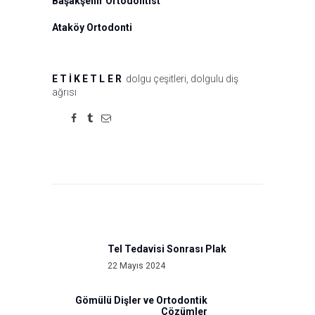
Başakşehir Ortodontist
Ataköy Ortodonti
ETIKETLER
dolgu çeşitleri
,
dolgulu diş
ağrısı
Yazı
gezinmesi
Tel Tedavisi Sonrası Plak
Previous
22 Mayıs 2024
post:
Gömülü Dişler ve Ortodontik
Next
Çözümler