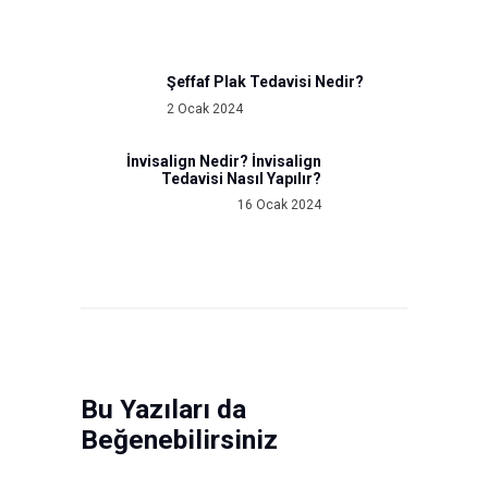
gezinmesi
Şeffaf Plak Tedavisi Nedir?
Previous
2 Ocak 2024
post:
İnvisalign Nedir? İnvisalign
Next
Tedavisi Nasıl Yapılır?
post:
16 Ocak 2024
Bu Yazıları da
Beğenebilirsiniz