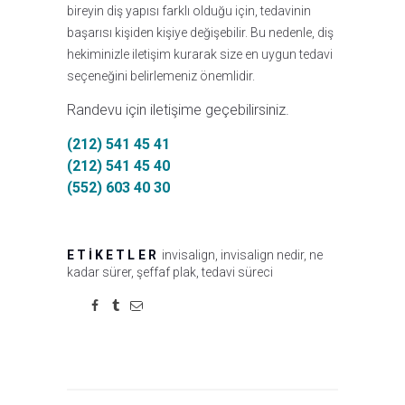
bireyin diş yapısı farklı olduğu için, tedavinin
başarısı kişiden kişiye değişebilir. Bu nedenle, diş
hekiminizle iletişim kurarak size en uygun tedavi
seçeneğini belirlemeniz önemlidir.
Randevu için iletişime geçebilirsiniz.
(212) 541 45 41
(212) 541 45 40
(552) 603 40 30
ETIKETLER
invisalign
,
invisalign nedir
,
ne
kadar sürer
,
şeffaf plak
,
tedavi süreci
Yazı