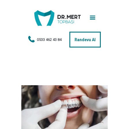
Anasayfa
Tedaviler
Hakkımda
0533 462 43 84
Randevu Al
Vakalar
Hasta Yorumları
Basın
İletişim