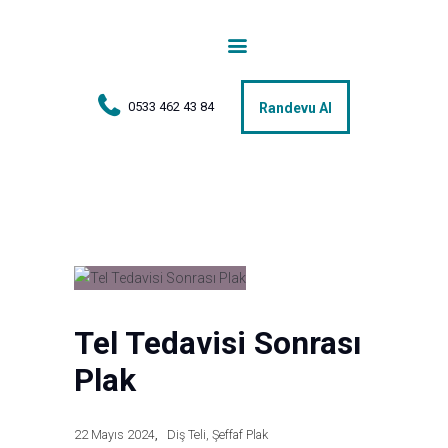
Anasayfa
Tedaviler
0533 462 43 84
Randevu Al
Hakkımda
Vakalar
Hasta Yorumları
Basın
İletişim
Tel Tedavisi Sonrası
Plak
22 Mayıs 2024
Diş Teli
,
Şeffaf Plak