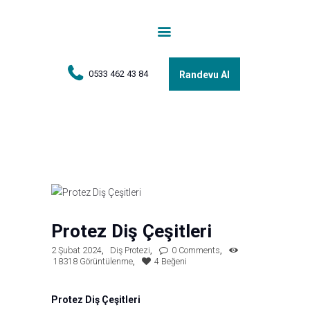
Anasayfa
Tedaviler
Hakkımda
0533 462 43 84
Randevu Al
Vakalar
Hasta Yorumları
Basın
İletişim
Protez Diş Çeşitleri
2 Şubat 2024
Diş Protezi
0
Comments
18318
Görüntülenme
4
Beğeni
Protez Diş Çeşitleri