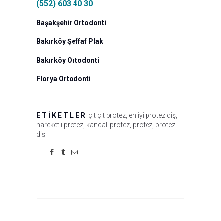
(552) 603 40 30
Başakşehir Ortodonti
Bakırköy Şeffaf Plak
Bakırköy Ortodonti
Florya Ortodonti
ETIKETLER
çıt çıt protez
,
en iyi protez diş
,
hareketli protez
,
kancalı protez
,
protez
,
protez
diş
Yazı