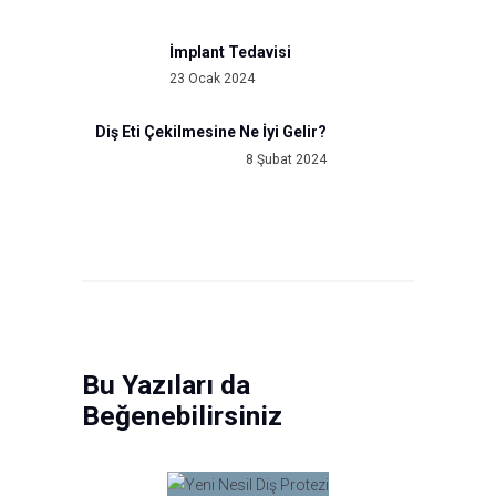
gezinmesi
İmplant Tedavisi
Previous
23 Ocak 2024
post:
Diş Eti Çekilmesine Ne İyi Gelir?
Next
8 Şubat 2024
post:
Bu Yazıları da
Beğenebilirsiniz