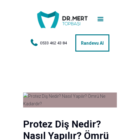
Anasayfa
Tedaviler
Hakkımda
0533 462 43 84
Randevu Al
Vakalar
Hasta Yorumları
Basın
İletişim
Protez Diş Nedir?
Nasıl Yapılır? Ömrü