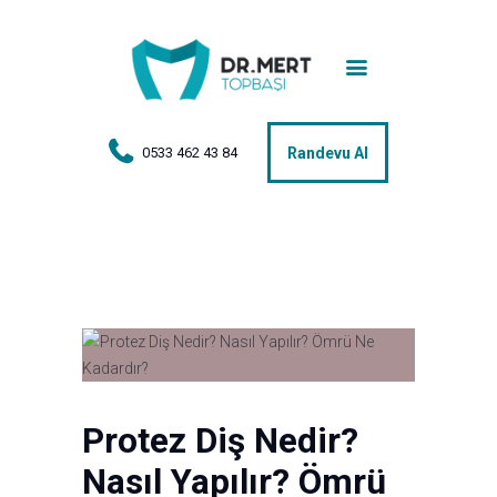
Anasayfa
Tedaviler
Hakkımda
0533 462 43 84
Randevu Al
Vakalar
Hasta Yorumları
Basın
İletişim
Protez Diş Nedir?
Nasıl Yapılır? Ömrü