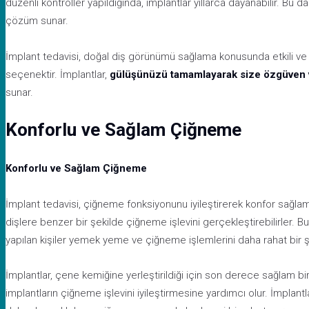
düzenli kontroller yapıldığında, implantlar yıllarca dayanabilir. Bu da
çözüm sunar.
İmplant tedavisi, doğal diş görünümü sağlama konusunda etkili ve e
seçenektir. İmplantlar,
gülüşünüzü tamamlayarak size özgüven 
sunar.
Konforlu ve Sağlam Çiğneme
Konforlu ve Sağlam Çiğneme
İmplant tedavisi, çiğneme fonksiyonunu iyileştirerek konfor sağlama
dişlere benzer bir şekilde çiğneme işlevini gerçekleştirebilirler. B
yapılan kişiler yemek yeme ve çiğneme işlemlerini daha rahat bir şe
İmplantlar, çene kemiğine yerleştirildiği için son derece sağlam bir
implantların çiğneme işlevini iyileştirmesine yardımcı olur. İmplantl