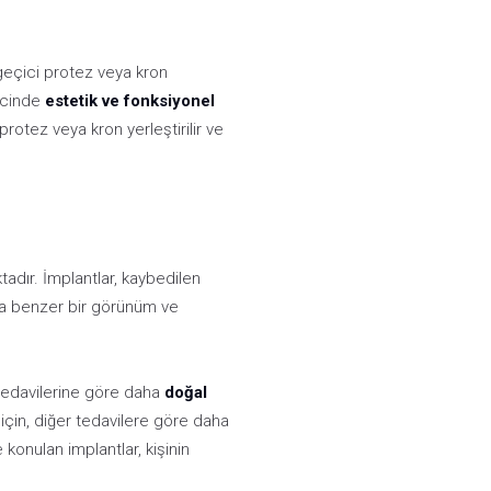
 geçici protez veya kron
recinde
estetik ve fonksiyonel
rotez veya kron yerleştirilir ve
tadır. İmplantlar, kaybedilen
kça benzer bir görünüm ve
ş tedavilerine göre daha
doğal
i için, diğer tedavilere göre daha
konulan implantlar, kişinin