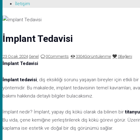
İletişim
İmplant Tedavisi
23 Ocak 2024
Genel
0
Comments
3304
Görüntülenme
0
Beğeni
İmplant Tedavisi
İmplant tedavisi
, diş eksikliği sorunu yaşayan bireyler için etkili 
yöntemidir. Bu makalede, implant tedavisinin temel kavramları, avan
bakımı hakkında detaylı bilgiler bulacaksınız.
İmplant nedir? İmplant, yapay diş kökü olarak da bilinen bir
titany
Bu vida, çene kemiğine yerleştirilerek diş kökü görevi görür. Üzeri
kaplama ise estetik ve doğal bir diş görünümü sağlar.