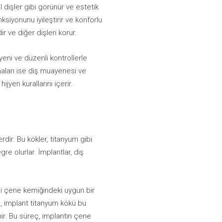
al dişler gibi görünür ve estetik
iyonunu iyileştirir ve konforlu
r ve diğer dişleri korur.
yeni ve düzenli kontrollerle
maları ise diş muayenesi ve
jyen kurallarını içerir.
rdir. Bu kökler, titanyum gibi
e olurlar. İmplantlar, diş
imi çene kemiğindeki uygun bir
an, implant titanyum kökü bu
nir. Bu süreç, implantın çene