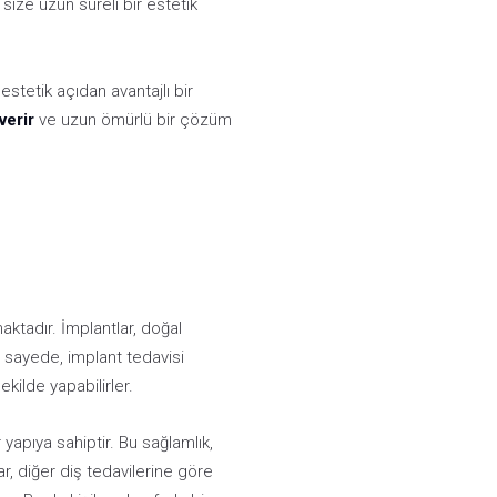
 size uzun süreli bir estetik
stetik açıdan avantajlı bir
verir
ve uzun ömürlü bir çözüm
ktadır. İmplantlar, doğal
u sayede, implant tedavisi
kilde yapabilirler.
 yapıya sahiptir. Bu sağlamlık,
ar, diğer diş tedavilerine göre