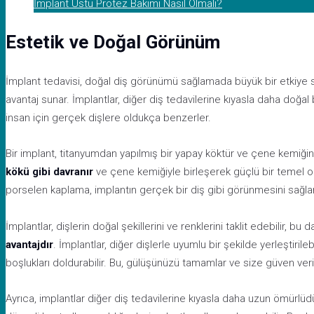
İmplant Üstü Protez Bakımı Nasıl Olmalı?
Estetik ve Doğal Görünüm
İmplant tedavisi, doğal diş görünümü sağlamada büyük bir etkiye s
avantaj sunar. İmplantlar, diğer diş tedavilerine kıyasla daha doğa
insan için gerçek dişlere oldukça benzerler.
Bir implant, titanyumdan yapılmış bir yapay köktür ve çene kemiğine 
kökü gibi davranır
ve çene kemiğiyle birleşerek güçlü bir temel ol
porselen kaplama, implantın gerçek bir diş gibi görünmesini sağlar
İmplantlar, dişlerin doğal şekillerini ve renklerini taklit edebilir, bu d
avantajdır
. İmplantlar, diğer dişlerle uyumlu bir şekilde yerleştirileb
boşlukları doldurabilir. Bu, gülüşünüzü tamamlar ve size güven veri
Ayrıca, implantlar diğer diş tedavilerine kıyasla daha uzun ömürlüdür