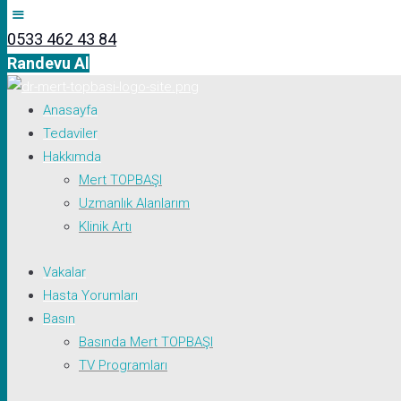
0533 462 43 84
Randevu Al
Anasayfa
Tedaviler
Hakkımda
Mert TOPBAŞI
Uzmanlık Alanlarım
Klinik Artı
Vakalar
Hasta Yorumları
Basın
Basında Mert TOPBAŞI
TV Programları