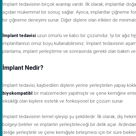
İmplant tedavisinin birçok avantajı vardır. İlk olarak, implantlar doğ
açıdan mükemmel bir sonuç sağlar. Ayrıca, implantlar çiğneme fonks
bir çiğneme deneyimi sunar. Diğer dişlere olan etkileri de minimaldi
İmplant tedavisi
uzun ömürlü ve kalıcı bir çözümdür. İyi bir ağız hij
implantlarınızı ömür boyu kullanabilirsiniz. İmplant tedavisinin aşa
planlama, implant yerleştirme ve sonrasında gerekli olan bakım ve hi
İmplant Nedir?
İmplant tedavisi, kaybedilen dişlerin yerine yerleştirilen yapay kökle
biyokompatibl
bir malzemeden yapılmıştır ve çene kemiğine entegr
eksikliği olan kişilere estetik ve fonksiyonel bir çözüm sunar.
İmplant tedavisinin temel işleyişi şu şekildedir: İlk olarak, diş hek
bölgeyi belirler ve implantın yerleştirileceği bir delik açar. Ardınd
deliğe yerleştirilir ve çene kemiğiyle birleşmesi için bir süre bekle