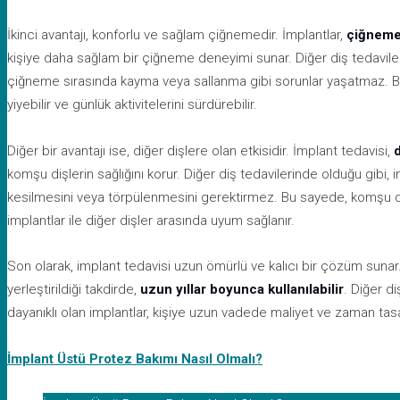
İkinci avantajı, konforlu ve sağlam çiğnemedir. İmplantlar,
çiğneme 
kişiye daha sağlam bir çiğneme deneyimi sunar. Diğer diş tedaviler
çiğneme sırasında kayma veya sallanma gibi sorunlar yaşatmaz. Bu
yiyebilir ve günlük aktivitelerini sürdürebilir.
Diğer bir avantajı ise, diğer dişlere olan etkisidir. İmplant tedavisi,
komşu dişlerin sağlığını korur. Diğer diş tedavilerinde olduğu gibi,
kesilmesini veya törpülenmesini gerektirmez. Bu sayede, komşu di
implantlar ile diğer dişler arasında uyum sağlanır.
Son olarak, implant tedavisi uzun ömürlü ve kalıcı bir çözüm sunar.
yerleştirildiği takdirde,
uzun yıllar boyunca kullanılabilir
. Diğer d
dayanıklı olan implantlar, kişiye uzun vadede maliyet ve zaman tasa
İmplant Üstü Protez Bakımı Nasıl Olmalı?