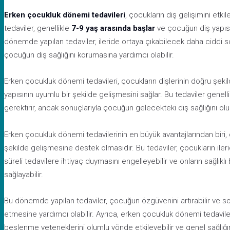
Erken çocukluk dönemi tedavileri
, çocukların diş gelişimini etk
tedaviler, genellikle
7-9 yaş arasında başlar
ve çocuğun diş yapısı
dönemde yapılan tedaviler, ileride ortaya çıkabilecek daha ciddi s
çocuğun diş sağlığını korumasına yardımcı olabilir.
Erken çocukluk dönemi tedavileri, çocukların dişlerinin doğru şeki
yapısının uyumlu bir şekilde gelişmesini sağlar. Bu tedaviler genelli
gerektirir, ancak sonuçlarıyla çocuğun gelecekteki diş sağlığını ol
Erken çocukluk dönemi tedavilerinin en büyük avantajlarından biri,
şekilde gelişmesine destek olmasıdır. Bu tedaviler, çocukların ile
süreli tedavilere ihtiyaç duymasını engelleyebilir ve onların sağlıklı
sağlayabilir.
Bu dönemde yapılan tedaviler, çocuğun özgüvenini artırabilir ve sos
etmesine yardımcı olabilir. Ayrıca, erken çocukluk dönemi tedavi
beslenme yeteneklerini olumlu yönde etkileyebilir ve genel sağlığın