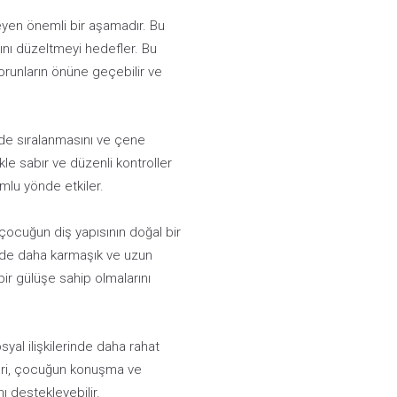
ileyen önemli bir aşamadır. Bu
nı düzeltmeyi hedefler. Bu
orunların önüne geçebilir ve
lde sıralanmasını ve çene
kle sabır ve düzenli kontroller
umlu yönde etkiler.
 çocuğun diş yapısının doğal bir
ride daha karmaşık ve uzun
 bir gülüşe sahip olmalarını
yal ilişkilerinde daha rahat
leri, çocuğun konuşma ve
ı destekleyebilir.