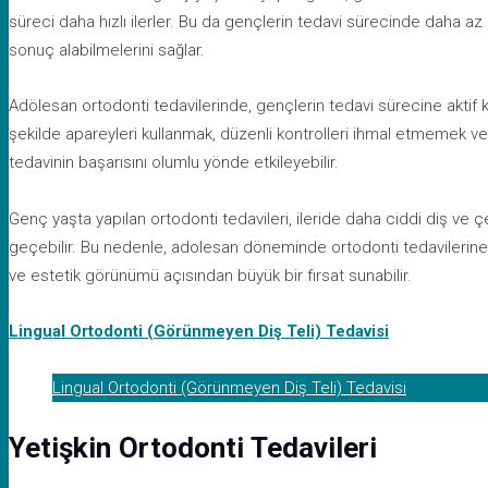
süreci daha hızlı ilerler. Bu da gençlerin tedavi sürecinde daha a
sonuç alabilmelerini sağlar.
Adölesan ortodonti tedavilerinde, gençlerin tedavi sürecine aktif katı
şekilde apareyleri kullanmak, düzenli kontrolleri ihmal etmemek ve
tedavinin başarısını olumlu yönde etkileyebilir.
Genç yaşta yapılan ortodonti tedavileri, ileride daha ciddi diş ve
geçebilir. Bu nedenle, adolesan döneminde ortodonti tedavilerine 
ve estetik görünümü açısından büyük bir fırsat sunabilir.
Lingual Ortodonti (Görünmeyen Diş Teli) Tedavisi
Lingual Ortodonti (Görünmeyen Diş Teli) Tedavisi
Yetişkin Ortodonti Tedavileri