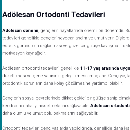
Adölesan Ortodonti Tedavileri
Adölesan dönemi
, gençlerin hayatlarında önemli bir dönemdir. 
tedavileri genellikle gençleri heyecanlandırır ve umut verir. Dişlerd
estetik görünümün sağlanması ve güzel bir gülüşe kavuşma fırsatı 
motivasyon kaynağıdır.
Adölesan ortodonti tedavileri, genellikle
11-17 yaş arasında uygu
düzeltilmesi ve çene yapısının geliştirilmesi amaçlanır. Genç yaşta 
ortodontik sorunların daha kolay çözülmesine yardımcı olabilir.
Gençlerin sosyal çevrelerinde dikkat çekici bir gülüşe sahip olmaları
kendilerini daha iyi hissetmelerini sağlayabilir.
Adölesan ortodonti 
daha olumlu ve umut dolu bakmalarını sağlayabilir.
Ortodonti tedavileri genç yaşlarda yapıldığında, genellikle daha kı