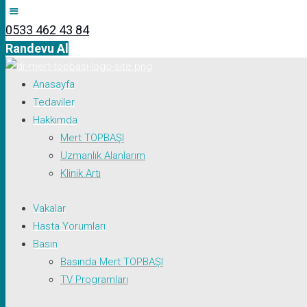
0533 462 43 84
Randevu Al
Anasayfa
Tedaviler
Hakkımda
Mert TOPBAŞI
Uzmanlık Alanlarım
Klinik Artı
Vakalar
Hasta Yorumları
Basın
Basında Mert TOPBAŞI
TV Programları