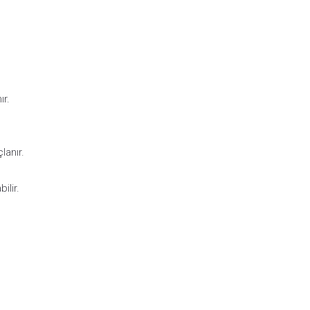
ır.
lanır.
ilir.