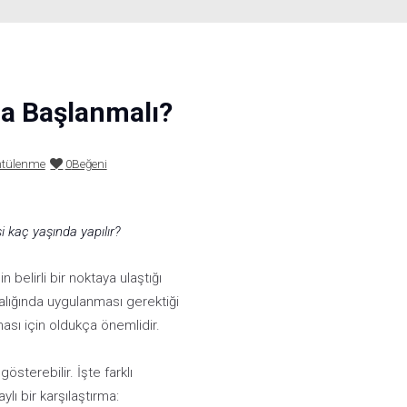
da Başlanmalı?
ntülenme
0
Beğeni
 kaç yaşında yapılır?
 belirli bir noktaya ulaştığı
alığında uygulanması gerektiği
ması için oldukça önemlidir.
österebilir. İşte farklı
ylı bir karşılaştırma: