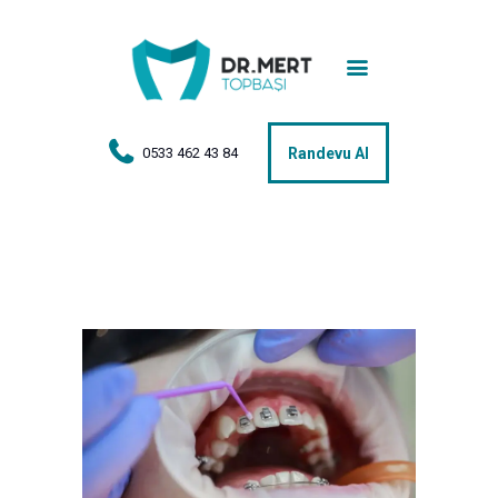
Anasayfa
Tedaviler
Hakkımda
0533 462 43 84
Randevu Al
Vakalar
Hasta Yorumları
Basın
İletişim