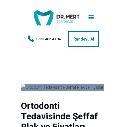
Anasayfa
Tedaviler
Hakkımda
0533 462 43 84
Randevu Al
Vakalar
Hasta Yorumları
Basın
İletişim
Ortodonti
Tedavisinde Şeffaf
Plak ve Fiyatları