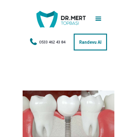
Anasayfa
Tedaviler
Hakkımda
0533 462 43 84
Randevu Al
Vakalar
Hasta Yorumları
Basın
İletişim