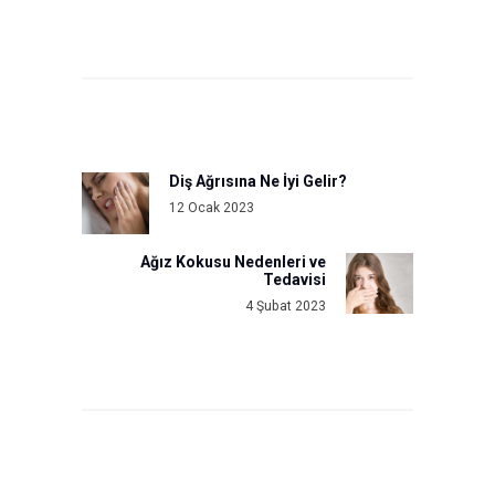
Yazı
gezinmesi
Diş Ağrısına Ne İyi Gelir?
Previous
12 Ocak 2023
post:
Ağız Kokusu Nedenleri ve
Next
Tedavisi
post:
4 Şubat 2023