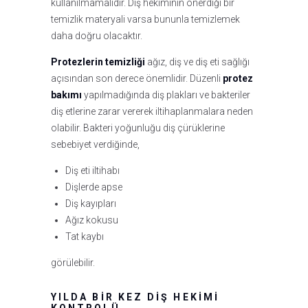
kullanılmamalıdır. Diş hekiminin önerdiği bir
temizlik materyali varsa bununla temizlemek
daha doğru olacaktır.
Protezlerin temizliği
ağız, diş ve diş eti sağlığı
açısından son derece önemlidir. Düzenli
protez
bakımı
yapılmadığında diş plakları ve bakteriler
diş etlerine zarar vererek iltihaplanmalara neden
olabilir. Bakteri yoğunluğu diş çürüklerine
sebebiyet verdiğinde,
Diş eti iltihabı
Dişlerde apse
Diş kayıpları
Ağız kokusu
Tat kaybı
görülebilir.
YILDA BIR KEZ DIŞ HEKIMI
KONTROLÜ