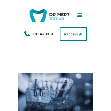
Anasayfa
Tedaviler
Hakkımda
0533 462 43 84
Randevu Al
Vakalar
Hasta Yorumları
Basın
İletişim