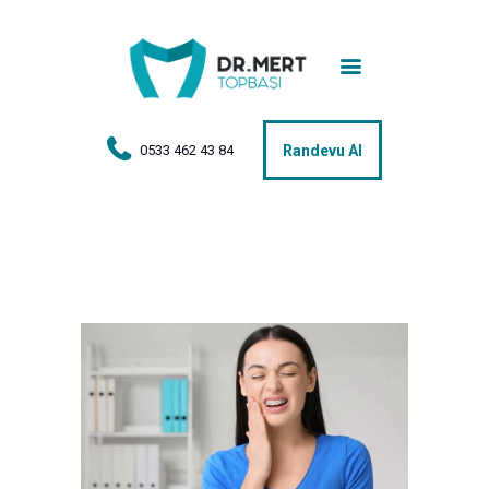
Anasayfa
Tedaviler
Hakkımda
0533 462 43 84
Randevu Al
Vakalar
Hasta Yorumları
Basın
İletişim