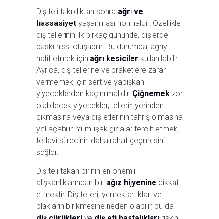
Diş teli takıldıktan sonra
ağrı ve
hassasiyet
yaşanması normaldir. Özellikle
diş tellerinin ilk birkaç gününde, dişlerde
baskı hissi oluşabilir. Bu durumda, ağrıyı
hafifletmek için
ağrı kesiciler
kullanılabilir.
Ayrıca, diş tellerine ve braketlere zarar
vermemek için sert ve yapışkan
yiyeceklerden kaçınılmalıdır.
Çiğnemek
zor
olabilecek yiyecekler, tellerin yerinden
çıkmasına veya diş etlerinin tahriş olmasına
yol açabilir. Yumuşak gıdalar tercih etmek,
tedavi sürecinin daha rahat geçmesini
sağlar.
Diş teli takan birinin en önemli
alışkanlıklarından biri
ağız hijyenine
dikkat
etmektir. Diş telleri, yemek artıkları ve
plakların birikmesine neden olabilir, bu da
diş çürükleri
ve
diş eti hastalıkları
riskini