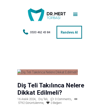
Anasayfa
Tedaviler
Hakkımda
0533 462 43 84
Randevu Al
Vakalar
Hasta Yorumları
Basın
İletişim
Diş Teli Takılınca Nelere
Dikkat Edilmeli?
16 Aralık 2024
Diş Teli
0
Comments
5792
Görüntülenme
0
Beğeni