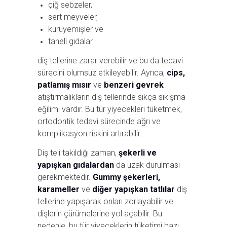
çiğ sebzeler,
sert meyveler,
kuruyemişler ve
taneli gıdalar
diş tellerine zarar verebilir ve bu da tedavi
sürecini olumsuz etkileyebilir. Ayrıca,
cips,
patlamış mısır
ve
benzeri gevrek
atıştırmalıkların diş tellerinde sıkça sıkışma
eğilimi vardır. Bu tür yiyecekleri tüketmek,
ortodontik tedavi sürecinde ağrı ve
komplikasyon riskini artırabilir.
Diş teli takıldığı zaman,
şekerli ve
yapışkan gıdalardan
da uzak durulması
gerekmektedir.
Gummy şekerleri,
karameller
ve
diğer yapışkan tatlılar
diş
tellerine yapışarak onları zorlayabilir ve
dişlerin çürümelerine yol açabilir. Bu
nedenle, bu tür yiyeceklerin tüketimi bazı