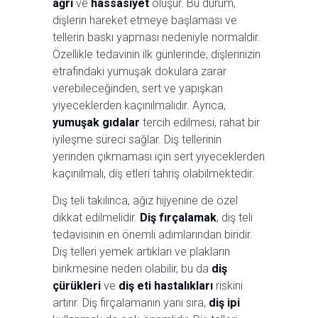
ağrı
ve
hassasiyet
oluşur. Bu durum,
dişlerin hareket etmeye başlaması ve
tellerin baskı yapması nedeniyle normaldir.
Özellikle tedavinin ilk günlerinde, dişlerinizin
etrafındaki yumuşak dokulara zarar
verebileceğinden, sert ve yapışkan
yiyeceklerden kaçınılmalıdır. Ayrıca,
yumuşak gıdalar
tercih edilmesi, rahat bir
iyileşme süreci sağlar. Diş tellerinin
yerinden çıkmaması için sert yiyeceklerden
kaçınılmalı, diş etleri tahriş olabilmektedir.
Diş teli takılınca, ağız hijyenine de özel
dikkat edilmelidir.
Diş fırçalamak
, diş teli
tedavisinin en önemli adımlarından biridir.
Diş telleri yemek artıkları ve plakların
birikmesine neden olabilir, bu da
diş
çürükleri
ve
diş eti hastalıkları
riskini
artırır. Diş fırçalamanın yanı sıra,
diş ipi