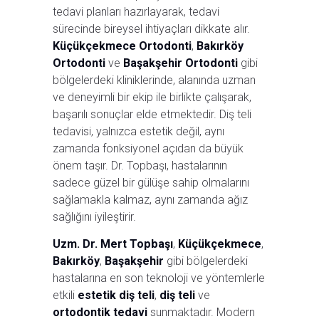
tedavi planları hazırlayarak, tedavi
sürecinde bireysel ihtiyaçları dikkate alır.
Küçükçekmece Ortodonti
,
Bakırköy
Ortodonti
ve
Başakşehir Ortodonti
gibi
bölgelerdeki kliniklerinde, alanında uzman
ve deneyimli bir ekip ile birlikte çalışarak,
başarılı sonuçlar elde etmektedir. Diş teli
tedavisi, yalnızca estetik değil, aynı
zamanda fonksiyonel açıdan da büyük
önem taşır. Dr. Topbaşı, hastalarının
sadece güzel bir gülüşe sahip olmalarını
sağlamakla kalmaz, aynı zamanda ağız
sağlığını iyileştirir.
Uzm. Dr. Mert Topbaşı
,
Küçükçekmece
,
Bakırköy
,
Başakşehir
gibi bölgelerdeki
hastalarına en son teknoloji ve yöntemlerle
etkili
estetik diş teli
,
diş teli
ve
ortodontik tedavi
sunmaktadır. Modern