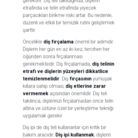
gerektirir. Diş teli takıldığında, dişlerin
etrafında ve telin etrafında yiyecek
parçacıkları birikme riski artar. Bu nedenle,
düzenli ve etkili bir temizlik rutini geliştirmek
şarttır.
Öncelikle
diş fırçalama
önemli bir adımdır.
Dişlerin her gün en az iki kez, tercihen her
öğünden sonra fırçalanması
gerekmektedir. Diş fırçalamada,
diş telinin
etrafı ve dişlerin yüzeyleri dikkatlice
temizlenmelidir
. Diş
fırçasının
yumuşak
kıllara sahip olması,
diş etlerine zarar
vermemek
açısından önemlidir. Diş teli
takılınca, dişlerinizi fırçalamadan önce telin
altına ve üstüne özel bir yerleştirme tekniği
uygulamak gerekir.
Diş ipi de diş teli kullananlar için kritik bir
bakım aracıdır.
Diş ipi kullanmak
, dişlerin