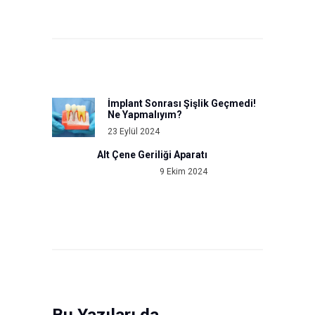
Yazı
gezinmesi
İmplant Sonrası Şişlik Geçmedi!
Previous
Ne Yapmalıyım?
post:
23 Eylül 2024
Alt Çene Geriliği Aparatı
Next
9 Ekim 2024
post:
Bu Yazıları da