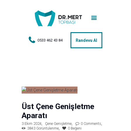
Anasayfa
Tedaviler
Hakkımda
0533 462 43 84
Randevu Al
Vakalar
Hasta Yorumları
Basın
İletişim
Üst Çene Genişletme
Aparatı
3 Ekim 2024
Çene Genişletme
0
Comments
3843
Görüntülenme
0
Beğeni