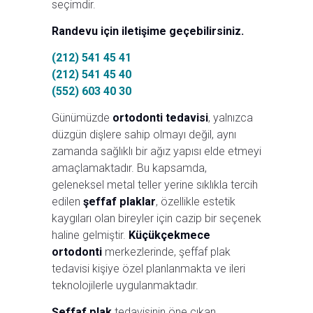
seçimdir.
Randevu için iletişime geçebilirsiniz.
(212) 541 45 41
(212) 541 45 40
(552) 603 40 30
Günümüzde
ortodonti tedavisi
, yalnızca
düzgün dişlere sahip olmayı değil, aynı
zamanda sağlıklı bir ağız yapısı elde etmeyi
amaçlamaktadır. Bu kapsamda,
geleneksel metal teller yerine sıklıkla tercih
edilen
şeffaf plaklar
, özellikle estetik
kaygıları olan bireyler için cazip bir seçenek
haline gelmiştir.
Küçükçekmece
ortodonti
merkezlerinde, şeffaf plak
tedavisi kişiye özel planlanmakta ve ileri
teknolojilerle uygulanmaktadır.
Şeffaf plak
tedavisinin öne çıkan