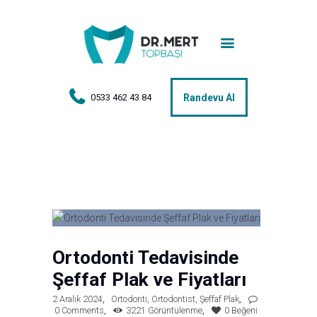
Anasayfa
Tedaviler
Hakkımda
0533 462 43 84
Randevu Al
Vakalar
Hasta Yorumları
Basın
İletişim
Ortodonti Tedavisinde
Şeffaf Plak ve Fiyatları
2 Aralık 2024
Ortodonti
,
Ortodontist
,
Şeffaf Plak
0
Comments
3221
Görüntülenme
0
Beğeni