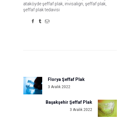
ataköyde şeffaf plak
,
invisalign
,
şeffaf plak
,
şeffaf plak tedavisi
Yazı
gezinmesi
Florya Şeffaf Plak
Previous
3 Aralık 2022
post:
Başakşehir Şeffaf Plak
Next
3 Aralık 2022
post: