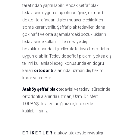
tarafından yaptırılabilir. Ancak şeffaf plak
tedavisine uygun olup olmadığınız, uzman bir
doktor tarafından dişler muayene edildikten
sonra karar verilir. Şeffaf plak tedavileri daha
çok hafif ve orta aşamalardaki bozuklukların
tedavisinde kullanılır. İleri seviye diş
bozukluklarında diş telleri ile tedavi etmek daha
uygun olabilir. Tedavide şeffaf plak mı yoksa diş
teli mi kullanılabileceği konusunda en doğru
kararı
ortodonti
alanında uzman diş hekimi
karar verecektir.
Ataköy şeffaf plak
tedavisi ve tedavi sürecinde
ortodonti alanında uzman, Uzm. Dr. Mert
TOPBAŞI ile arzuladığınız dişlere sizde
katılabilirsiniz.
ETIKETLER
ataköy
,
ataköyde invisalign
,