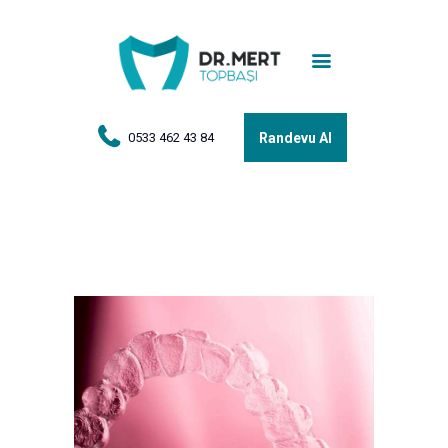
Anasayfa
Tedaviler
Hakkımda
0533 462 43 84
Randevu Al
Vakalar
Hasta Yorumları
Basın
İletişim