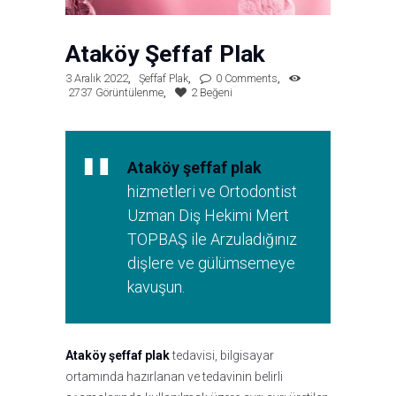
Ataköy Şeffaf Plak
3 Aralık 2022
Şeffaf Plak
0
Comments
2737
Görüntülenme
2
Beğeni
Ataköy şeffaf plak
hizmetleri ve Ortodontist
Uzman Diş Hekimi Mert
TOPBAŞ ile Arzuladığınız
dişlere ve gülümsemeye
kavuşun.
Ataköy şeffaf plak
tedavisi, bilgisayar
ortamında hazırlanan ve tedavinin belirli