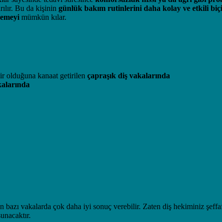
rılır. Bu da kişinin
günlük bakım rutinlerini daha kolay ve etkili biç
yemeyi
mümkün kılar.
lir olduğuna kanaat getirilen
çapraşık diş vakalarında
kalarında
n bazı vakalarda çok daha iyi sonuç verebilir. Zaten diş hekiminiz şeffa
sunacaktır.