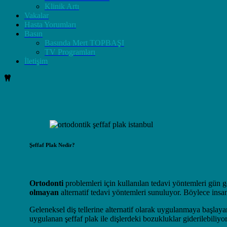
Klinik Artı
Vakalar
Hasta Yorumları
Basın
Basında Mert TOPBAŞI
TV Programları
İletişim
Şeffaf Plak Nedir?
Ortodonti
problemleri için kullanılan tedavi yöntemleri gün geç
olmayan
alternatif tedavi yöntemleri sunuluyor. Böylece insa
Geleneksel diş tellerine alternatif olarak uygulanmaya başlay
uygulanan şeffaf plak ile dişlerdeki bozukluklar giderilebiliyo