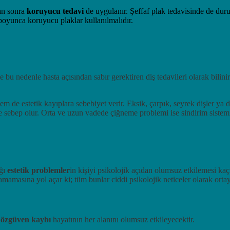
an sonra
koruyucu tedavi
de uygulanır. Şeffaf plak tedavisinde de dur
boyunca koruyucu plaklar kullanılmalıdır.
e bu nedenle hasta açısından sabır gerektiren diş tedavileri olarak bilin
m de estetik kayıplara sebebiyet verir. Eksik, çarpık, seyrek dişler ya 
 sebep olur. Orta ve uzun vadede çiğneme problemi ise sindirim sistemiyle
ığı
estetik problemler
in kişiyi psikolojik açıdan olumsuz etkilemesi kaç
masına yol açar ki; tüm bunlar ciddi psikolojik neticeler olarak ortaya
ı
özgüven kaybı
hayatının her alanını olumsuz etkileyecektir.