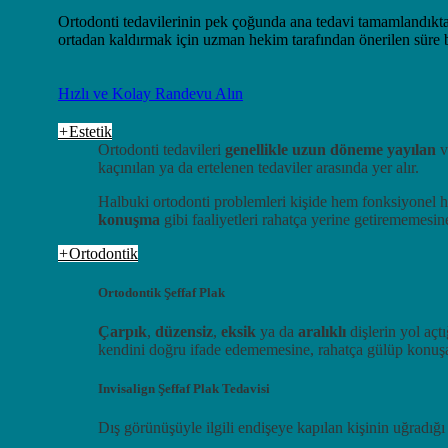
Ortodonti tedavilerinin pek çoğunda ana tedavi tamamlandıkt
ortadan kaldırmak için uzman hekim tarafından önerilen süre 
Hızlı ve Kolay Randevu Alın
+
Estetik
Ortodonti tedavileri
genellikle uzun döneme yayılan
v
kaçınılan ya da ertelenen tedaviler arasında yer alır.
Halbuki ortodonti problemleri kişide hem fonksiyonel he
konuşma
gibi faaliyetleri rahatça yerine getirememesine
+
Ortodontik
Ortodontik Şeffaf Plak
Çarpık
,
düzensiz
,
eksik
ya da
aralıklı
dişlerin yol açt
kendini doğru ifade edememesine, rahatça gülüp konuşama
Invisalign Şeffaf Plak Tedavisi
Dış görünüşüyle ilgili endişeye kapılan kişinin uğradığ