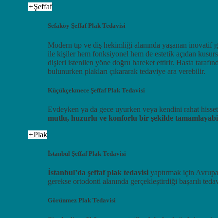
+
Şeffaf
Sefaköy Şeffaf Plak Tedavisi
Modern tıp ve diş hekimliği alanında yaşanan inovatif ge
ile kişiler hem fonksiyonel hem de estetik açıdan kusursu
dişleri istenilen yöne doğru hareket ettirir. Hasta tarafı
bulunurken plakları çıkararak tedaviye ara verebilir.
Küçükçekmece Şeffaf Plak Tedavisi
Evdeyken ya da gece uyurken veya kendini rahat hissettiğ
mutlu, huzurlu ve konforlu bir şekilde tamamlayabil
+
Plak
İstanbul Şeffaf Plak Tedavisi
İstanbul’da şeffaf plak tedavisi
yaptırmak için Avrup
gerekse ortodonti alanında gerçekleştirdiği başarılı teda
Görünmez Plak Tedavisi