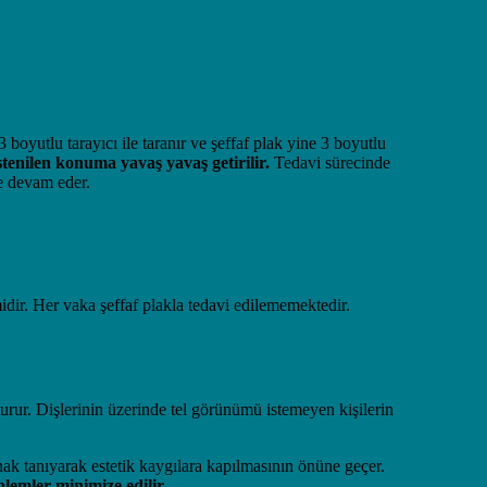
 boyutlu tarayıcı ile taranır ve şeffaf plak yine 3 boyutlu
istenilen konuma yavaş yavaş getirilir.
Tedavi sürecinde
de devam eder.
dir. Her vaka şeffaf plakla tedavi edilememektedir.
turur. Dişlerinin üzerinde tel görünümü istemeyen kişilerin
nak tanıyarak estetik kaygılara kapılmasının önüne geçer.
blemler minimize edilir
.