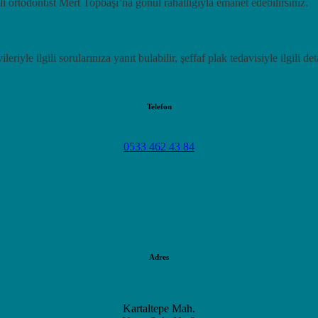
i ortodontist Mert Topbaşı’na gönül rahatlığıyla emanet edebilirsiniz.
iyle ilgili sorularınıza yanıt bulabilir, şeffaf plak tedavisiyle ilgili detay
Telefon
0533 462 43 84
Adres
Kartaltepe Mah.