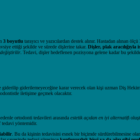
in
3 boyutlu
tarayıcı ve yazıcılardan destek alınır. Hastadan alınan ölçü 3
vsiye ettiği şekilde ve sürede dişlerine takar.
Dişler, plak aracılığıyla 
değiştirilir
. Tedavi, dişler hedeflenen pozisyona gelene kadar bu şekil
e giderilip giderilemeyeceğine karar verecek olan kişi uzman Diş Hekimi
dontistle iletişime geçmek olacaktır.
denle ortodonti tedavileri arasında
estetik açıdan en iyi alternatif
i oluş
f tedavi yöntemidir.
labilir
. Bu da kişinin tedavisini esnek bir biçimde sürdürebilmesine ola
aklar sayesinde tedavi süresince
konforsuzluk hissi ya da ağrı gibi pro