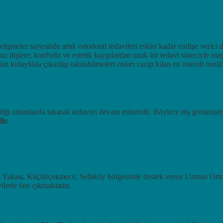
lişmeler sayesinde artık ortodonti tedavileri eskisi kadar endişe verici 
z dişlere, konforlu ve estetik kaygılardan uzak bir tedavi süreciyle ulaş
ndan kolaylıkla çıkarılıp takılabilmeleri onları cazip kılan en önemli özel
i ortamlarda takarak tedaviyi devam ettirebilir. Böylece dış görünüşüyl
ir.
a Yakası, Küçükçekmece, Sefaköy bölgesinde destek veren Uzman Ort
vilerle öne çıkmaktadır.