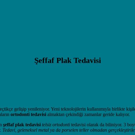
Şeffaf Plak Tedavisi
tikçe gelişip yenileniyor. Yeni teknolojilerin kullanımıyla birlikte kişil
nların
ortodonti tedavisi
almaktan çekindiği zamanlar geride kalıyor.
an
şeffaf plak tedavisi
telsiz ortodonti
tedavisi olarak da biliniyor. 3 boyu
r.
Tedavi, geleneksel metal ya da porselen teller olmadan gerçekleştirileb