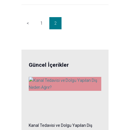
Posts
pagination
<
PAGE
1
PAGE
2
Güncel İçerikler
Kanal Tedavisi ve Dolgu Yapılan Diş