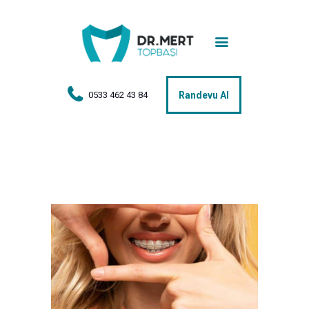
Anasayfa
Tedaviler
Hakkımda
0533 462 43 84
Randevu Al
Vakalar
Hasta Yorumları
Basın
İletişim