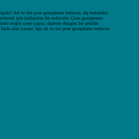
İletişim
pılır? Alt ve üst çene genişletme tedavisi, diş hekimleri
eltmek için kullanılan bir tedavidir. Çene genişletme
çünkü doğru çene yapısı, dişlerin düzgün bir şekilde
zla alan yaratır. İşte alt ve üst çene genişletme tedavisi