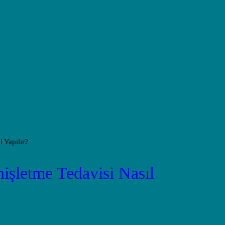
Anasayfa
Tedaviler
Hakkımda
Vakalar
Hasta Yorumları
işletme Tedavisi Nasıl
Basın