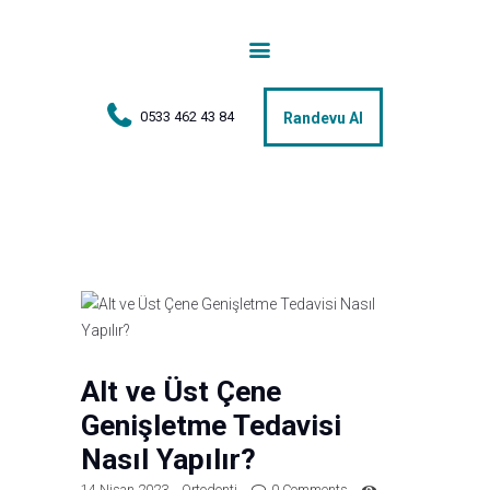
Anasayfa
Tedaviler
0533 462 43 84
Randevu Al
Hakkımda
Vakalar
Hasta Yorumları
Basın
İletişim
Alt ve Üst Çene
Genişletme Tedavisi
Nasıl Yapılır?
14 Nisan 2023
Ortodonti
0
Comments