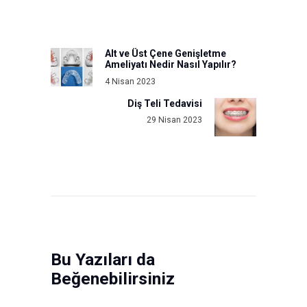
Yazı
gezinmesi
Alt ve Üst Çene Genişletme
Previous
Ameliyatı Nedir Nasıl Yapılır?
post:
4 Nisan 2023
Diş Teli Tedavisi
Next
29 Nisan 2023
post:
Bu Yazıları da
Beğenebilirsiniz