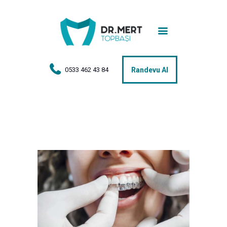
Anasayfa
Tedaviler
Hakkımda
0533 462 43 84
Randevu Al
Vakalar
Hasta Yorumları
Basın
İletişim