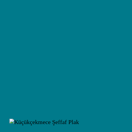
An
Te
Ha
Va
Ha