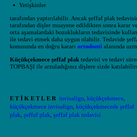
Yetişkinler
tarafından yaptırılabilir. Ancak şeffaf plak tedavi
tarafından dişler muayene edildikten sonra karar ver
orta aşamalardaki bozuklukların tedavisinde kullanıl
ile tedavi etmek daha uygun olabilir. Tedavide şeff
konusunda en doğru kararı
ortodonti
alanında uzma
Küçükçekmece şeffaf plak
tedavisi ve tedavi sür
TOPBAŞI ile arzuladığınız dişlere sizde katılabilir
ETIKETLER
invisalign
,
küçükçekmece
,
küçükçekmece invisalign
,
küçükçekmecede şeffaf
plak
,
şeffaf plak
,
şeffaf plak tedavisi