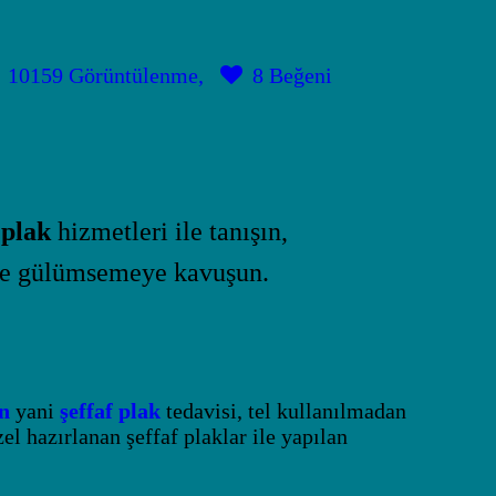
10159
Görüntülenme
8
Beğeni
sın
tişim
 plak
hizmetleri ile tanışın,
 ve gülümsemeye kavuşun.
gn
yani
şeffaf plak
tedavisi, tel kullanılmadan
el hazırlanan şeffaf plaklar ile yapılan