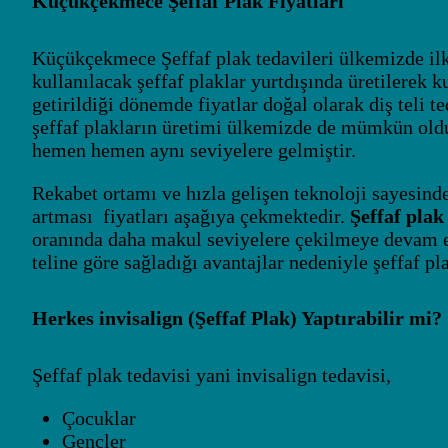
Küçükçekmece Şeffaf Plak Fiyatları
Küçükçekmece Şeffaf plak tedavileri ülkemizde il
kullanılacak şeffaf plaklar yurtdışında üretilerek k
getirildiği dönemde fiyatlar doğal olarak diş teli
şeffaf plakların üretimi ülkemizde de mümkün olduğu 
hemen hemen aynı seviyelere gelmiştir.
Rekabet ortamı ve hızla gelişen teknoloji sayesinde
artması fiyatları aşağıya çekmektedir.
Şeffaf plak 
oranında daha makul seviyelere çekilmeye devam etm
teline göre sağladığı avantajlar nedeniyle şeffaf pl
Herkes invisalign (Şeffaf Plak) Yaptırabilir mi?
Şeffaf plak tedavisi yani invisalign tedavisi,
Çocuklar
Gençler