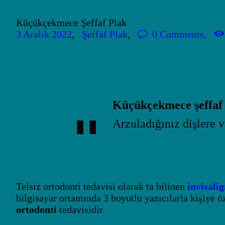
Küçükçekmece Şeffaf Plak
3 Aralık 2022
Şeffaf Plak
0
Comments
Ba
İle
Küçükçekmece şeffaf
Arzuladığınız dişlere
Telsiz ortodonti tedavisi olarak ta bilinen
invisali
bilgisayar ortamında 3 boyutlu yazıcılarla kişiye öz
ortodonti
tedavisidir.