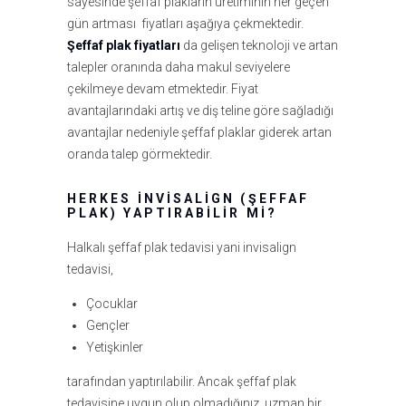
sayesinde şeffaf plakların üretiminin her geçen
gün artması fiyatları aşağıya çekmektedir.
Şeffaf plak fiyatları
da gelişen teknoloji ve artan
talepler oranında daha makul seviyelere
çekilmeye devam etmektedir. Fiyat
avantajlarındaki artış ve diş teline göre sağladığı
avantajlar nedeniyle şeffaf plaklar giderek artan
oranda talep görmektedir.
HERKES INVISALIGN (ŞEFFAF
PLAK) YAPTIRABILIR MI?
Halkalı şeffaf plak tedavisi yani invisalign
tedavisi,
Çocuklar
Gençler
Yetişkinler
tarafından yaptırılabilir. Ancak şeffaf plak
tedavisine uygun olup olmadığınız, uzman bir