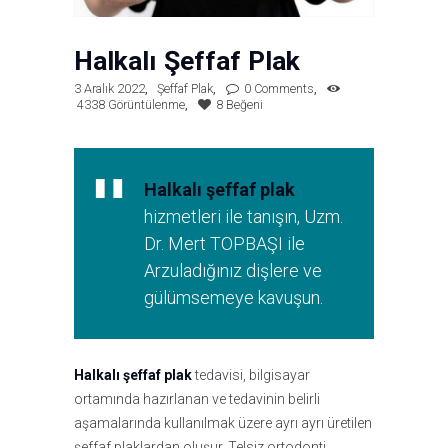
Halkalı Şeffaf Plak
3 Aralık 2022
Şeffaf Plak
0
Comments
4338
Görüntülenme
8
Beğeni
Halkalı şeffaf plak
hizmetleri ile tanışın, Uzm.
Dr. Mert TOPBAŞI ile
Arzuladığınız dişlere ve
gülümsemeye kavuşun.
Halkalı şeffaf plak
tedavisi, bilgisayar
ortamında hazırlanan ve tedavinin belirli
aşamalarında kullanılmak üzere ayrı ayrı üretilen
şeffaf plaklardan oluşur. Telsiz ortodonti