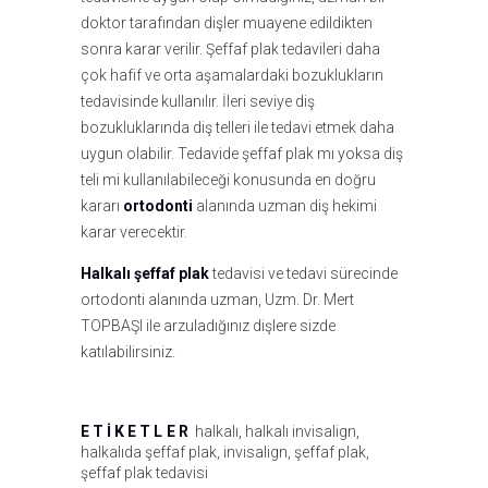
doktor tarafından dişler muayene edildikten
sonra karar verilir. Şeffaf plak tedavileri daha
çok hafif ve orta aşamalardaki bozuklukların
tedavisinde kullanılır. İleri seviye diş
bozukluklarında diş telleri ile tedavi etmek daha
uygun olabilir. Tedavide şeffaf plak mı yoksa diş
teli mi kullanılabileceği konusunda en doğru
kararı
ortodonti
alanında uzman diş hekimi
karar verecektir.
Halkalı şeffaf plak
tedavisi ve tedavi sürecinde
ortodonti alanında uzman, Uzm. Dr. Mert
TOPBAŞI ile arzuladığınız dişlere sizde
katılabilirsiniz.
ETIKETLER
halkalı
,
halkalı invisalign
,
halkalıda şeffaf plak
,
invisalign
,
şeffaf plak
,
şeffaf plak tedavisi