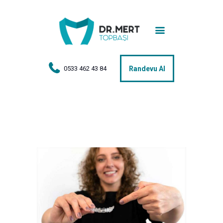
Anasayfa
Tedaviler
Hakkımda
0533 462 43 84
Randevu Al
Vakalar
Hasta Yorumları
Basın
İletişim