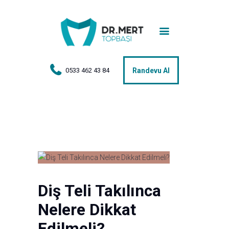
Anasayfa
Tedaviler
Hakkımda
0533 462 43 84
Randevu Al
Vakalar
Hasta Yorumları
Basın
İletişim
Diş Teli Takılınca
Nelere Dikkat
Edilmeli?