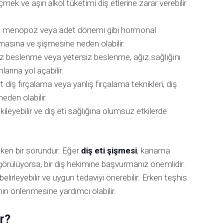
mek ve aşırı alkol tüketimi diş etlerine zarar verebilir
, menopoz veya adet dönemi gibi hormonal
aşmasına ve şişmesine neden olabilir.
 beslenme veya yetersiz beslenme, ağız sağlığını
larına yol açabilir.
t diş fırçalama veya yanlış fırçalama teknikleri, diş
neden olabilir.
kileyebilir ve diş eti sağlığına olumsuz etkilerde
eken bir sorundur. Eğer
diş eti şişmesi
, kanama
te görülüyorsa, bir diş hekimine başvurmanız önemlidir.
elirleyebilir ve uygun tedaviyi önerebilir. Erken teşhis
ının önlenmesine yardımcı olabilir.
r?