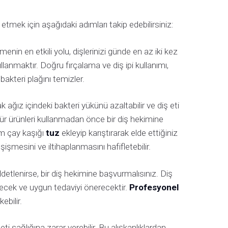
etmek için aşağıdaki adımları takip edebilirsiniz:
enin en etkili yolu, dişlerinizi günde en az iki kez
llanmaktır. Doğru fırçalama ve diş ipi kullanımı,
 bakteri plağını temizler.
k ağız içindeki bakteri yükünü azaltabilir ve diş eti
 tür ürünleri kullanmadan önce bir diş hekimine
rım çay kaşığı
tuz
ekleyip karıştırarak elde ettiğiniz
şişmesini ve iltihaplanmasını hafifletebilir.
etlenirse, bir diş hekimine başvurmalısınız. Diş
irecek ve uygun tedaviyi önerecektir.
Profesyonel
ebilir.
eti sağlığına zarar verebilir. Bu alışkanlıklardan