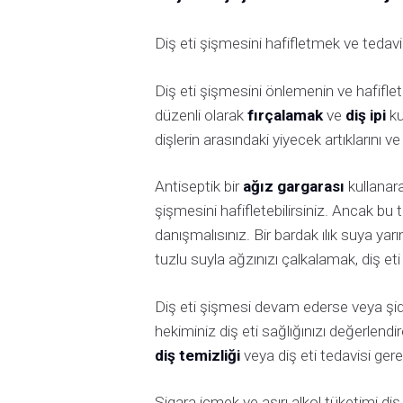
Diş eti şişmesini hafifletmek ve tedavi 
Diş eti şişmesini önlemenin ve hafifletm
düzenli olarak
fırçalamak
ve
diş ipi
ku
dişlerin arasındaki yiyecek artıklarını ve
Antiseptik bir
ağız gargarası
kullanara
şişmesini hafifletebilirsiniz. Ancak bu
danışmalısınız. Bir bardak ılık suya ya
tuzlu suyla ağzınızı çalkalamak, diş eti 
Diş eti şişmesi devam ederse veya şidd
hekiminiz diş eti sağlığınızı değerlend
diş temizliği
veya diş eti tedavisi gerek
Sigara içmek ve aşırı alkol tüketimi diş 