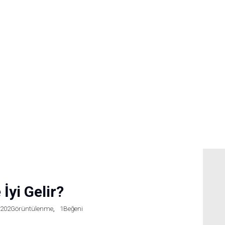
Anasayfa
Tedaviler
Hakkımda
Vakalar
Hasta Yorumları
İyi Gelir?
Basın
3202
Görüntülenme
1
Beğeni