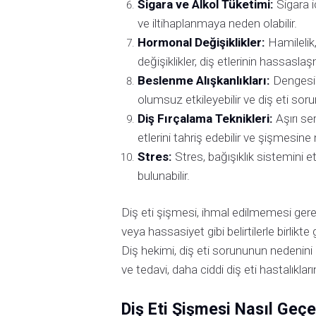
Sigara ve Alkol Tüketimi:
Sigara iç
ve iltihaplanmaya neden olabilir.
Hormonal Değişiklikler:
Hamilelik
değişiklikler, diş etlerinin hassasl
Beslenme Alışkanlıkları:
Dengesiz
olumsuz etkileyebilir ve diş eti sorun
Diş Fırçalama Teknikleri:
Aşırı ser
etlerini tahriş edebilir ve şişmesine 
Stres:
Stres, bağışıklık sistemini et
bulunabilir.
Diş eti şişmesi, ihmal edilmemesi ger
veya hassasiyet gibi belirtilerle birlik
Diş hekimi, diş eti sorununun nedenini b
ve tedavi, daha ciddi diş eti hastalıklar
Diş Eti Şişmesi Nasıl Geçe