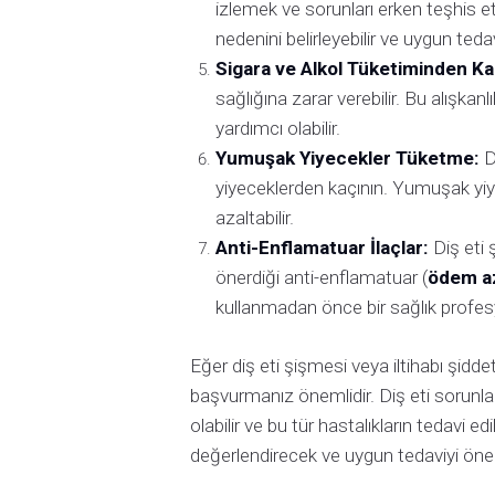
izlemek ve sorunları erken teşhis et
nedenini belirleyebilir ve uygun tedav
Sigara ve Alkol Tüketiminden K
sağlığına zarar verebilir. Bu alışka
yardımcı olabilir.
Yumuşak Yiyecekler Tüketme:
Di
yiyeceklerden kaçının. Yumuşak yiye
azaltabilir.
Anti-Enflamatuar İlaçlar:
Diş eti 
önerdiği anti-enflamatuar (
ödem az
kullanmadan önce bir sağlık profes
Eğer diş eti şişmesi veya iltihabı şidd
başvurmanız önemlidir. Diş eti sorunları 
olabilir ve bu tür hastalıkların tedavi ed
değerlendirecek ve uygun tedaviyi öner