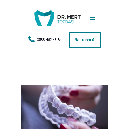
Anasayfa
Tedaviler
Hakkımda
0533 462 43 84
Randevu Al
Vakalar
Hasta Yorumları
Basın
İletişim