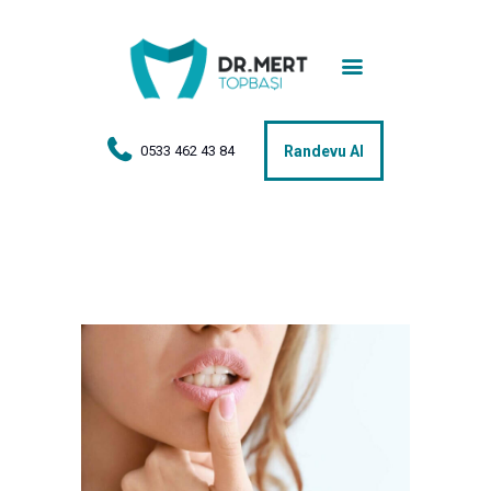
Anasayfa
Tedaviler
Hakkımda
0533 462 43 84
Randevu Al
Vakalar
Hasta Yorumları
Basın
İletişim