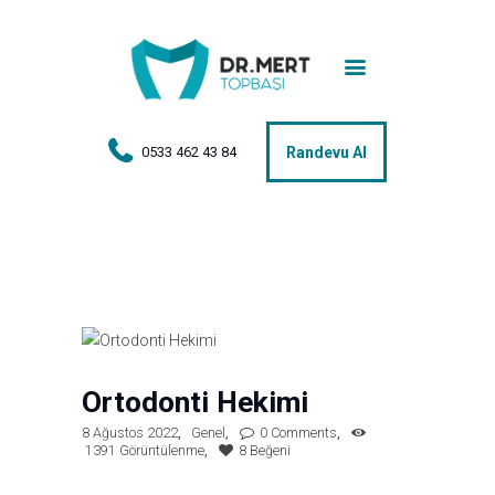
Anasayfa
Tedaviler
Hakkımda
0533 462 43 84
Randevu Al
Vakalar
Hasta Yorumları
Basın
İletişim
Ortodonti Hekimi
8 Ağustos 2022
Genel
0
Comments
1391
Görüntülenme
8
Beğeni