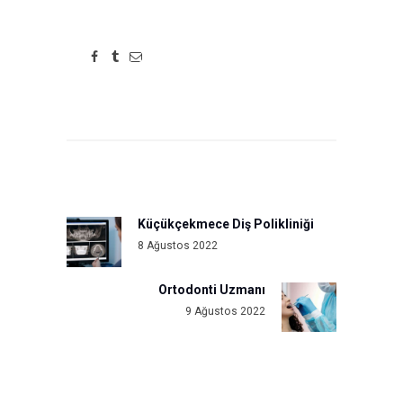
Yazı
gezinmesi
Küçükçekmece Diş Polikliniği
Previous
8 Ağustos 2022
post:
Ortodonti Uzmanı
Next
9 Ağustos 2022
post: