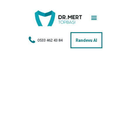
Anasayfa
Tedaviler
Hakkımda
0533 462 43 84
Randevu Al
Vakalar
Hasta Yorumları
Basın
İstanbul En İyi
İletişim
Ortodontist