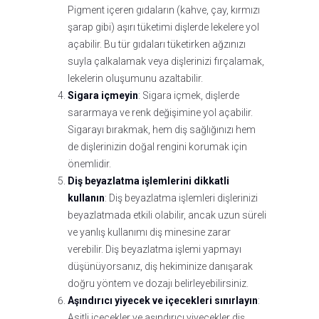
Pigment içeren gıdaların (kahve, çay, kırmızı
şarap gibi) aşırı tüketimi dişlerde lekelere yol
açabilir. Bu tür gıdaları tüketirken ağzınızı
suyla çalkalamak veya dişlerinizi fırçalamak,
lekelerin oluşumunu azaltabilir.
Sigara içmeyin
: Sigara içmek, dişlerde
sararmaya ve renk değişimine yol açabilir.
Sigarayı bırakmak, hem diş sağlığınızı hem
de dişlerinizin doğal rengini korumak için
önemlidir.
Diş beyazlatma işlemlerini dikkatli
kullanın
: Diş beyazlatma işlemleri dişlerinizi
beyazlatmada etkili olabilir, ancak uzun süreli
ve yanlış kullanımı diş minesine zarar
verebilir. Diş beyazlatma işlemi yapmayı
düşünüyorsanız, diş hekiminize danışarak
doğru yöntem ve dozajı belirleyebilirsiniz.
Aşındırıcı yiyecek ve içecekleri sınırlayın
:
Asitli içecekler ve aşındırıcı yiyecekler diş