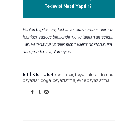
Tedavisi Nasıl Yapılır?
Verilen bilgiler tanı, teşhis ve tedavi amacı taşımaz.
İçerikler sadece bilgilendirme ve tanıtım amaçlıdır.
Tanı ve tedaviye yönelik hiçbir işlemi doktorunuza
danışmadan uygulamayınız
ETIKETLER
dentin
,
diş beyazlatma
,
diş nasıl
beyazlar
,
doğal beyazlatma
,
evde beyazlatma
Yazı
gezinmesi