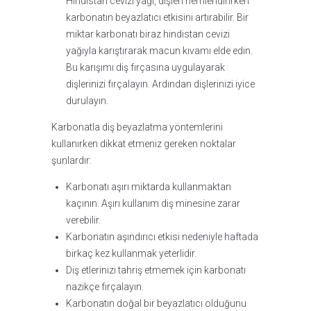
Hindistan cevizi yağı, dişleri nemlendirirken
karbonatın beyazlatıcı etkisini artırabilir. Bir
miktar karbonatı biraz hindistan cevizi
yağıyla karıştırarak macun kıvamı elde edin.
Bu karışımı diş fırçasına uygulayarak
dişlerinizi fırçalayın. Ardından dişlerinizi iyice
durulayın.
Karbonatla diş beyazlatma yöntemlerini
kullanırken dikkat etmeniz gereken noktalar
şunlardır:
Karbonatı aşırı miktarda kullanmaktan
kaçının. Aşırı kullanım diş minesine zarar
verebilir.
Karbonatın aşındırıcı etkisi nedeniyle haftada
birkaç kez kullanmak yeterlidir.
Diş etlerinizi tahriş etmemek için karbonatı
nazikçe fırçalayın.
Karbonatın doğal bir beyazlatıcı olduğunu