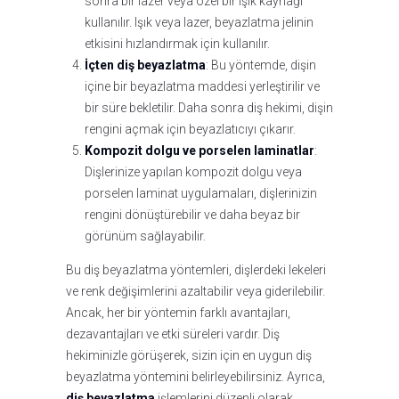
sonra bir lazer veya özel bir ışık kaynağı
kullanılır. Işık veya lazer, beyazlatma jelinin
etkisini hızlandırmak için kullanılır.
İçten diş beyazlatma
: Bu yöntemde, dişin
içine bir beyazlatma maddesi yerleştirilir ve
bir süre bekletilir. Daha sonra diş hekimi, dişin
rengini açmak için beyazlatıcıyı çıkarır.
Kompozit dolgu ve porselen laminatlar
:
Dişlerinize yapılan kompozit dolgu veya
porselen laminat uygulamaları, dişlerinizin
rengini dönüştürebilir ve daha beyaz bir
görünüm sağlayabilir.
Bu diş beyazlatma yöntemleri, dişlerdeki lekeleri
ve renk değişimlerini azaltabilir veya giderilebilir.
Ancak, her bir yöntemin farklı avantajları,
dezavantajları ve etki süreleri vardır. Diş
hekiminizle görüşerek, sizin için en uygun diş
beyazlatma yöntemini belirleyebilirsiniz. Ayrıca,
diş beyazlatma
işlemlerini düzenli olarak