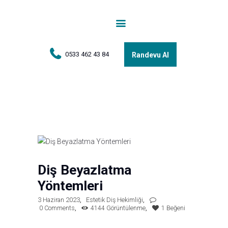
Anasayfa
Tedaviler
Hakkımda
0533 462 43 84
Randevu Al
Vakalar
Hasta Yorumları
Basın
İletişim
Diş Beyazlatma
Yöntemleri
3 Haziran 2023
Estetik Diş Hekimliği
0
Comments
4144
Görüntülenme
1
Beğeni