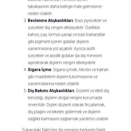
tabakasının daha belirgin hale gelmesine
neden olabilir.
Beslenme Alışkanlıkları
: Bazı yiyecekler ve
içecekler diş rengini etkileyebilir. Özellikle
kahve, çay, kırmızı şarap ve bazı baharatlar
gibi pigment içeren gıdalar dişlerin
sararmasına yol açabilir. Ayrıca asitli
içecekler ve asidik gıdalar da diş minesini
aşındırarak dişlerin rengini etkileyebilir.
Sigara İçme
: Sigara içmek, nikotin ve katran
gibi maddelerin dişlere tutunmasına ve
sararmalarına neden olabilir.
Diş Bakımı Alışkanlıkları
: Düzenli ve etkili diş
temizliği, dişlerin doğal rengini korumada
önemlidir. Dişleri düzenli olarak fırçalamak,
diş plağını ve lekeleri gidermek ve dişlerin
sağlıklı kalmasını sağlamak yardımcı olabilir.
Yukarıdaki faktörler diş renginin herkeste farklı