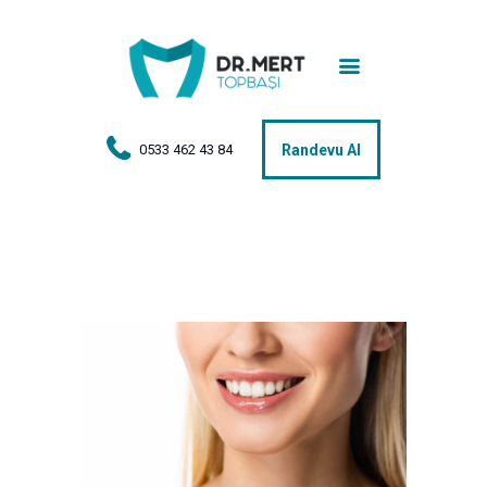
Anasayfa
Tedaviler
Hakkımda
0533 462 43 84
Randevu Al
Vakalar
Hasta Yorumları
Basın
İletişim