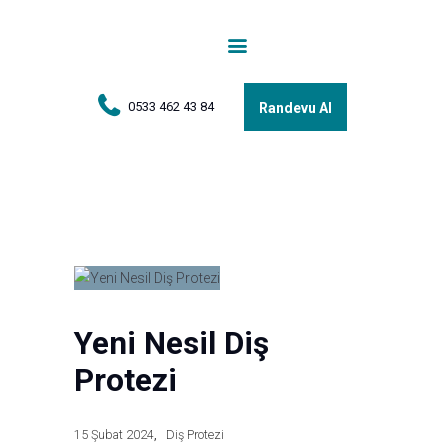
Anasayfa
Tedaviler
Hakkımda
0533 462 43 84
Randevu Al
Vakalar
Hasta Yorumları
Basın
İletişim
Yeni Nesil Diş
Protezi
15 Şubat 2024
Diş Protezi