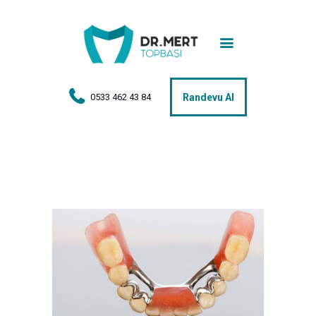
Anasayfa
Tedaviler
Hakkımda
0533 462 43 84
Randevu Al
Vakalar
Hasta Yorumları
Basın
İletişim