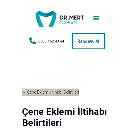
Anasayfa
Tedaviler
Hakkımda
0533 462 43 84
Randevu Al
Vakalar
Hasta Yorumları
Basın
İletişim
Çene Eklemi İltihabı
Belirtileri