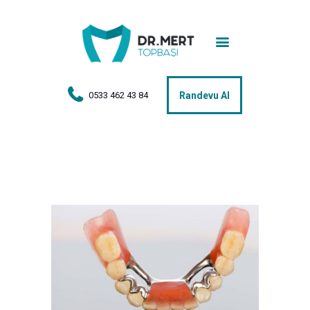
Anasayfa
Tedaviler
Hakkımda
0533 462 43 84
Randevu Al
Vakalar
Hasta Yorumları
Basın
İletişim