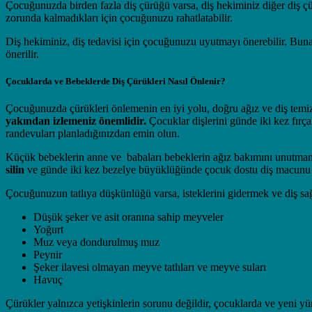
Çocuğunuzda birden fazla diş çürüğü varsa, diş hekiminiz diğer diş çür
zorunda kalmadıkları için çocuğunuzu rahatlatabilir.
Diş hekiminiz, diş tedavisi için çocuğunuzu uyutmayı önerebilir. Buna
önerilir.
Çocuklarda ve Bebeklerde Diş Çürükleri Nasıl Önlenir?
Çocuğunuzda çürükleri önlemenin en iyi yolu, doğru ağız ve diş temizl
yakından izlemeniz önemlidir.
Çocuklar dişlerini günde iki kez fırça
randevuları planladığınızdan emin olun.
Küçük bebeklerin anne ve babaları bebeklerin ağız bakımını unutmamal
silin
ve günde iki kez bezelye büyüklüğünde çocuk dostu diş macunu ile
Çocuğunuzun tatlıya düşkünlüğü varsa, isteklerini gidermek ve diş sağl
Düşük şeker ve asit oranına sahip meyveler
Yoğurt
Muz veya dondurulmuş muz
Peynir
Şeker ilavesi olmayan meyve tatlıları ve meyve suları
Havuç
Çürükler yalnızca yetişkinlerin sorunu değildir, çocuklarda ve yeni y