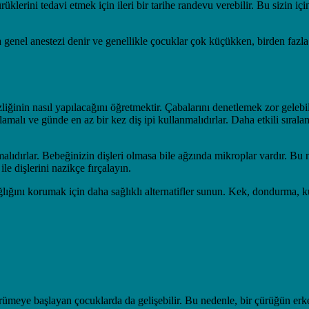
üklerini tedavi etmek için ileri bir tarihe randevu verebilir. Bu sizin 
 genel anestezi denir ve genellikle çocuklar çok küçükken, birden fazla
iğinin nasıl yapılacağını öğretmektir. Çabalarını denetlemek zor gelebi
lamalı ve günde en az bir kez diş ipi kullanmalıdırlar. Daha etkili sırala
ıdırlar. Bebeğinizin dişleri olmasa bile ağzında mikroplar vardır. Bu
 dişlerini nazikçe fırçalayın.
ığını korumak için daha sağlıklı alternatifler sunun. Kek, dondurma, kur
ürümeye başlayan çocuklarda da gelişebilir. Bu nedenle, bir çürüğün erk