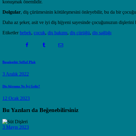
konuşmak önemlidir.
Dolgular
, diş çürümesinin kötüleşmesini önleyebilir, bu da bir çocuğ
Daha az şeker, asit ve iyi diş hijyeni sayesinde çocuğunuzun dişlerini k
Etiketler
bebek
,
çocuk
,
diş bakımı
,
diş çürüğü
,
diş sağlığı
Yazı
Previous
Başakşehir Şeffaf Plak
post:
gezinmesi
3 Aralık 2022
Next
Diş Ağrısına Ne İyi Gelir?
post:
12 Ocak 2023
Bu Yazıları da Beğenebilirsiniz
3 Mayıs 2023