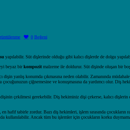
rüntülenme
0
Beğeni
usu
yapılabilir. Süt dişlerinde olduğu gibi kalıcı dişlerde de dolgu yapıla
eyi beyaz bir
kompozit
malzeme ile doldurur. Süt dişinde oluşan bir boş
lıcı dişin yanlış konumda çıkmasına neden olabilir. Zamanında müdahal
ayrıca çocuğunuzun çiğnemesine ve konuşmasına da yardımcı olur. Diş he
şinin çekilmesi gerekebilir. Diş hekiminiz dişi çekerse, kalıcı dişlerin
k, en hafif tabirle zordur. Bazı diş hekimleri, işlem sırasında çocukları
onda kullanılabilir. Ancak tüm bu işlemler için çocukların korku duymam