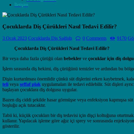
İletişim
Çocuklarda Diş Çürükleri Nasıl Tedavi Edilir?
3 Ocak 2023
Çocuklarda Diş Sağlığı
0
Comments
9170
Gö
Çocuklarda Diş Çürükleri Nasıl Tedavi Edilir?
Bir veya daha fazla çürüğü olan
bebekler
ve
çocuklar için diş dolg
İşlem sırasında diş hekimi, diş çürüğünü temizler ve ardından bu bölg
Dişin kurtarılması önemlidir çünkü süt dişlerini erken kaybetmek, ka
teli
veya
şeffaf plak
uygulamaları ile tedavi edilebilir. Süt dişleri 
başlayan çocuklara diş dolgusu uygular.
Bazen diş ciddi şekilde hasar görmüşse veya enfeksiyon kapmışsa süt di
boşluğu açık tutacaktır.
Tabii ki, küçük çocukları bir diş tedavisi için dişçi koltuğuna oturtma
kullanır. Yapılacak işleme göre ağız içi sprey ve sonrasında enjeksiy
gösterilir.