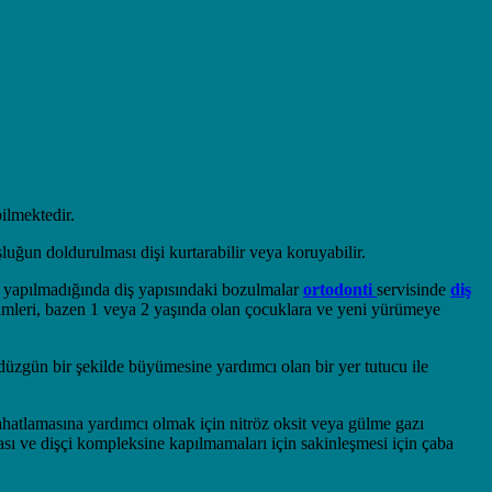
bilmektedir.
luğun doldurulması dişi kurtarabilir veya koruyabilir.
e yapılmadığında diş yapısındaki bozulmalar
ortodonti
servisinde
diş
kimleri, bazen 1 veya 2 yaşında olan çocuklara ve yeni yürümeye
 düzgün bir şekilde büyümesine yardımcı olan bir yer tutucu ile
n rahatlamasına yardımcı olmak için nitröz oksit veya gülme gazı
ası ve dişçi kompleksine kapılmamaları için sakinleşmesi için çaba