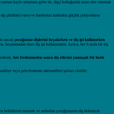
için zaman kaybı anlamına gelse de, dişçi koltuğunda uzun süre oturmak
 diş çürükleri varsa ve hareketsiz kalmakta güçlük çekiyorlarsa
lir ancak
çocuğunuz dişlerini fırçalarken ve diş ipi kullanırken
ma, fırçalamadan önce diş ipi kullanmaktır. Ayrıca, her 6 ayda bir diş
 nedenle,
her beslenmeden sonra diş etlerini yumuşak bir bezle
abiye veya şekerlemenin alternatifleri şunları olabilir:
en belirtilerini tanımak ve ardından çocuğunuzun diş hekimiyle