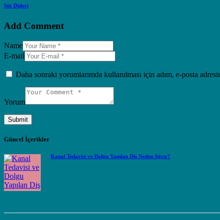
Süt Dişleri
Add Comment
Name
E-mail
Daha sonraki yorumlarımda kullanılması için adım, e-posta adresim
Yorum
Güncel İçerikler
Kanal Tedavisi ve Dolgu Yapılan Diş Neden Ağrır?