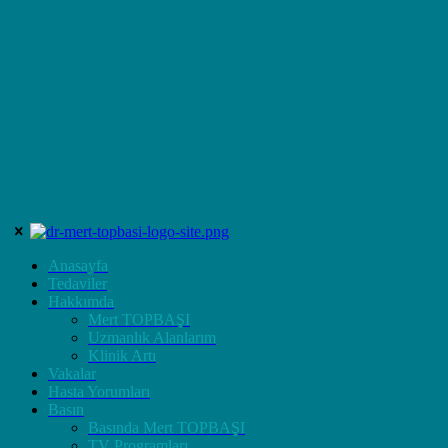
Anasayfa
Tedaviler
Hakkımda
Mert TOPBAŞI
Uzmanlık Alanlarım
Klinik Artı
Vakalar
Hasta Yorumları
Basın
Basında Mert TOPBAŞI
TV Programları