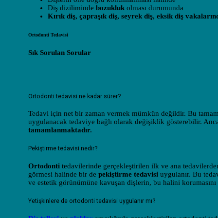
Diş diziliminde
bozukluk
olması durumunda
Kırık diş, çapraşık diş, seyrek diş, eksik diş vakaların
Ortodonti Tedavisi
Sık Sorulan Sorular
Ortodonti tedavisi ne kadar sürer?
Tedavi için net bir zaman vermek mümkün değildir. Bu tamam
uygulanacak tedaviye bağlı olarak değişiklik gösterebilir. Anc
tamamlanmaktadır.
Pekiştirme tedavisi nedir?
Ortodonti
tedavilerinde gerçekleştirilen ilk ve ana tedaviler
görmesi halinde bir de
pekiştirme tedavisi
uygulanır. Bu tedavi
ve estetik görünümüne kavuşan dişlerin, bu halini korumasını 
Yetişkinlere de ortodonti tedavisi uygulanır mı?