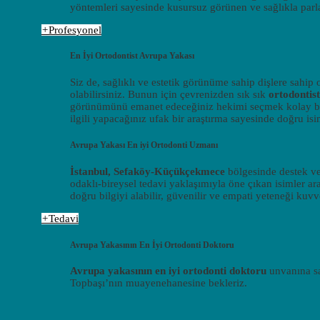
yöntemleri sayesinde kusursuz görünen ve sağlıkla par
+
Profesyonel
En İyi Ortodontist Avrupa Yakası
Siz de, sağlıklı ve estetik görünüme sahip dişlere sahip
olabilirsiniz. Bunun için çevrenizden sık sık
ortodontist
görünümünü emanet edeceğiniz hekimi seçmek kolay bir
ilgili yapacağınız ufak bir araştırma sayesinde doğru isim
Avrupa Yakası En iyi Ortodonti Uzmanı
İstanbul, Sefaköy-Küçükçekmece
bölgesinde destek v
odaklı-bireysel tedavi yaklaşımıyla öne çıkan isimler ara
doğru bilgiyi alabilir, güvenilir ve empati yeteneği kuvv
+
Tedavi
Avrupa Yakasının En İyi Ortodonti Doktoru
Avrupa yakasının en iyi ortodonti doktoru
unvanına sa
Topbaşı’nın muayenehanesine bekleriz.