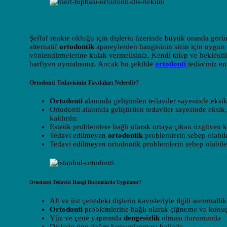
Şeffaf renkte olduğu için dişlerin üzerinde büyük oranda görü
alternatif
ortodontik
apareylerden hangisinin sizin için uygun
yönlendirmelerine kulak vermelisiniz. Kendi talep ve beklentile
harfiyen uymalısınız. Ancak bu şekilde
ortodonti
tedaviniz en
Ortodonti Tedavisinin Faydaları Nelerdir?
Ortodonti
alanında geliştirilen tedaviler sayesinde eksik
Ortodonti alanında geliştirilen tedaviler sayesinde eksik
kaldırılır.
Estetik problemlere bağlı olarak ortaya çıkan özgüven ka
Tedavi edilmeyen
ortodontik
problemlerin sebep olabil
Tedavi edilmeyen ortodontik problemlerin sebep olabil
Ortodonti Tedavisi Hangi Durumlarda Uygulanır?
Alt ve üst çenedeki dişlerin kavisleriyle ilgili anormallik
Ortodonti
problemlerine bağlı olarak çiğneme ve konuş
Yüz ve çene yapısında
dengesizlik
olması durumunda
Dişlerin öne doğru konumlanması halinde