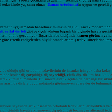
edavileri için “sadece çocuklara uygulanır”, şeklindeki görüş hala yaygınl
i tedavisinde yaş sınırı olmaz.
Uzman ortodontist
in uygun ve gerekli 
alternatif uygulamadan bahsetmek mümkün değildi. Ancak modern tıbbı
eli
,
şeffaf diş teli
gibi pek çok yöntem başarılı bir biçimde hayata geçiri
lerin önüne geçebiliyor.
Dışarıdan bakıldığında kısmen görünen yahut
ne göre estetik endişelerden büyük oranda arınmış tedavi süreçlerine im
ide olduğu gibi ortodonti tedavilerinin de insanlar için çok daha kolay 
esinde kişiler
diş çarpıklığı, diş seyrekliği, eksik diş, dizilim bozuklukla
arak kurtulabilmektedir. Bu süreçte estetik açıdan da herhangi bir sıkın
ın arasında dişlere uygulandığında görünmeyen apareyler de bulunmakt
leri sayesinde artık insanların ortodonti tedavilerini erteledikleri ya 
 kaldı. Günlük hayatı etkilemeyen, dış görünüşü bozmayan alternatif teda