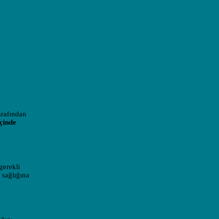
arafından
içinde
gerekli
 sağlığına