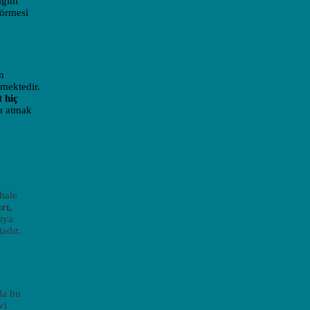
ığını
görmesi
n
lmektedir.
 hiç
za atmak
hale
rı,
tıya
adır.
da bu
vi