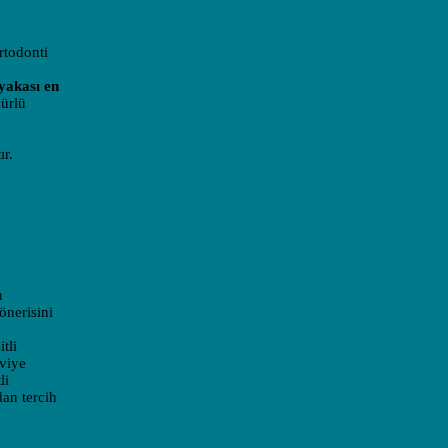
ortodonti
yakası en
mürlü
ır.
n
önerisini
tli
eviye
li
dan tercih