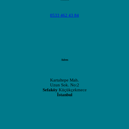
0533 462 43 84
Adres
Kartaltepe Mah.
Uzun Sok. No:2
Sefaköy
Küçükçekmece
İstanbul