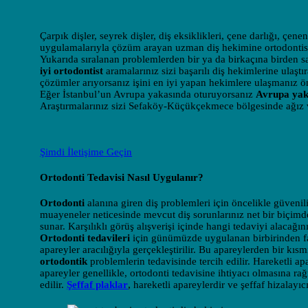
Çarpık dişler, seyrek dişler, diş eksiklikleri, çene darlığı, çen
uygulamalarıyla çözüm arayan uzman diş hekimine ortodontist 
Yukarıda sıralanan problemlerden bir ya da birkaçına birden sa
iyi ortodontist
aramalarınız sizi başarılı diş hekimlerine ulaştır
çözümler arıyorsanız işini en iyi yapan hekimlere ulaşmanız ö
Eğer İstanbul’un Avrupa yakasında oturuyorsanız
Avrupa yaka
Araştırmalarınız sizi Sefaköy-Küçükçekmece bölgesinde ağız ve
Şimdi İletişime Geçin
Ortodonti Tedavisi Nasıl Uygulanır?
Ortodonti
alanına giren diş problemleri için öncelikle güveni
muayeneler neticesinde mevcut diş sorunlarınız net bir biçimd
sunar. Karşılıklı görüş alışverişi içinde hangi tedaviyi alacağın
Ortodonti tedavileri
için günümüzde uygulanan birbirinden fark
apareyler aracılığıyla gerçekleştirilir. Bu apareylerden bir kısmı
ortodontik
problemlerin tedavisinde tercih edilir. Hareketli ap
apareyler genellikle, ortodonti tedavisine ihtiyacı olmasına rağ
edilir.
Şeffaf plaklar
, hareketli apareylerdir ve şeffaf hizalayıcı