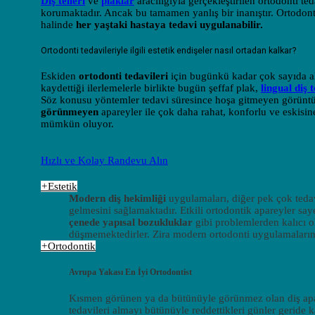
Diş telleri
ve
plaklar
aracılığıyla gerçekleştirilen ortodonti t
korumaktadır. Ancak bu tamamen yanlış bir inanıştır. Ortodont
halinde
her yaştaki hastaya tedavi uygulanabilir.
Ortodonti tedavileriyle ilgili estetik endişeler nasıl ortadan kalkar?
Eskiden
ortodonti tedavileri
için bugünkü kadar çok sayıda 
kaydettiği ilerlemelerle birlikte bugün şeffaf plak,
lingual diş t
Söz konusu yöntemler tedavi süresince hoşa gitmeyen görüntü
görünmeyen
apareyler ile çok daha rahat, konforlu ve eskisi
mümkün oluyor.
Hızlı ve Kolay Randevu Alın
+
Estetik
Modern diş hekimliği
uygulamaları, diğer pek çok tedav
gelmesini sağlamaktadır. Etkili ortodontik apareyler say
çenede yapısal bozukluklar
gibi problemlerden kalıcı ol
düşmemektedirler. Zira modern ortodonti uygulamaların
+
Ortodontik
Avrupa Yakası En İyi Ortodontist
Kısmen görünen ya da bütünüyle görünmez olan diş aparey
tedavileri almayı bütünüyle reddettikleri günler geride