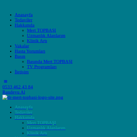
Anasayfa
Tedaviler
Hakkımda
Mert TOPBAŞI
Uzmanlık Alanlarım
Klinik Artı
Vakalar
Hasta Yorumları
Basın
Basında Mert TOPBAŞI
TV Programları
İletişim
0533 462 43 84
Randevu Al
Anasayfa
Tedaviler
Hakkımda
Mert TOPBAŞI
Uzmanlık Alanlarım
Klinik Artı