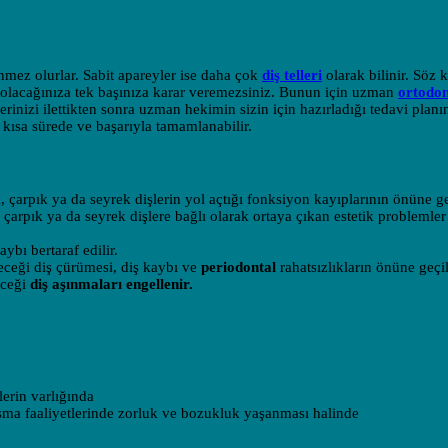
nmez olurlar. Sabit apareyler ise daha çok
diş telleri
olarak bilinir. Söz
 olacağınıza tek başınıza karar veremezsiniz. Bunun için uzman
ortodon
rinizi ilettikten sonra uzman hekimin sizin için hazırladığı tedavi planı
 kısa sürede ve başarıyla tamamlanabilir.
, çarpık ya da seyrek dişlerin yol açtığı fonksiyon kayıplarının önüne geç
, çarpık ya da seyrek dişlere bağlı olarak ortaya çıkan estetik problemle
ybı bertaraf edilir.
eceği diş çürümesi, diş kaybı ve
periodontal
rahatsızlıkların önüne geçil
eceği
diş aşınmaları engellenir.
lerin varlığında
ma faaliyetlerinde zorluk ve bozukluk yaşanması halinde