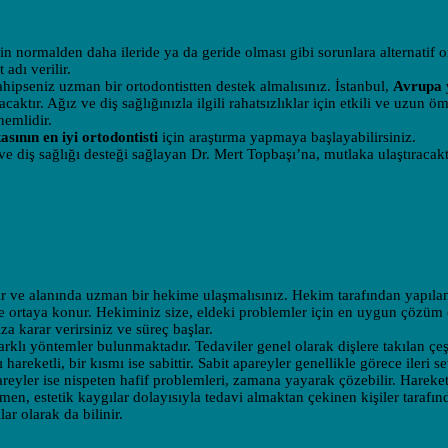
enin normalden daha ileride ya da geride olması gibi sorunlara alternatif 
adı verilir.
hipseniz uzman bir ortodontistten destek almalısınız. İstanbul,
Avrupa 
acaktır. Ağız ve diş sağlığınızla ilgili rahatsızlıklar için etkili ve uzun ö
nemlidir.
sının en iyi ortodontisti
için araştırma yapmaya başlayabilirsiniz.
 diş sağlığı desteği sağlayan Dr. Mert Topbaşı’na, mutlaka ulaştıracakt
lir ve alanında uzman bir hekime ulaşmalısınız. Hekim tarafından yapıla
e ortaya konur. Hekiminiz size, eldeki problemler için en uygun çözüm 
ıza karar verirsiniz ve süreç başlar.
lı yöntemler bulunmaktadır. Tedaviler genel olarak dişlere takılan çeşi
 hareketli, bir kısmı ise sabittir. Sabit apareyler genellikle görece ileri s
areyler ise nispeten hafif problemleri, zamana yayarak çözebilir. Hareket
men, estetik kaygılar dolayısıyla tedavi almaktan çekinen kişiler tarafın
lar olarak da bilinir.