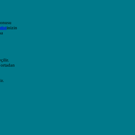
 konusu
tist
inizin
na
ilir.
r ortadan
ir.