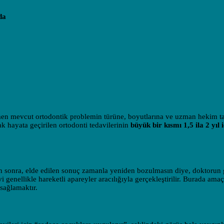
da
en mevcut ortodontik problemin türüne, boyutlarına ve uzman hekim t
ak hayata geçirilen ortodonti tedavilerinin
büyük bir kısmı 1,5 ila 2 yıl 
den sonra, elde edilen sonuç zamanla yeniden bozulmasın diye, doktorun 
 genellikle hareketli apareyler aracılığıyla gerçekleştirilir. Burada amaç
sağlamaktır.