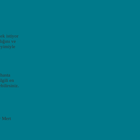
ek istiyor
lığını ve
eyimiyle
 hasta
lgili en
ilirsiniz.
r Mert