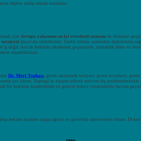
layan dişlere sahip olmak mümkün.
 olmak için
Avrupa yakasının en iyi ortodonti uzmanı
ile iletişime geçm
 tavsiyesi
alıyor da olabilirsiniz. Farklı isimler arasından dişlerinizin sağ
 iş değil. Ancak hekimin akademik geçmişiyle, uzmanlık alanı ve den
lere ulaşabilirsiniz.
eren
Dr. Mert Topbaşı
, gerek akademik kariyeri, gerek tecrübesi, gerek
sında yer alıyor. Topbaşı’nı ziyaret ederek mevcut diş problemlerinizle i
etli bir hekimin kontrolünde en güncel tedavi yöntemlerini hayata geçireb
hip hekimi ararken ulaşacağınız en güvenilir adreslerden birine, Dokto
Telefon