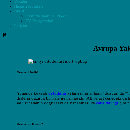
Vakalar
Hasta Yorumları
Basın
Basında Mert TOPBAŞI
TV Programları
İletişim
Avrupa Yak
Ortodonti Nedir?
Yunanca kökenli
ortodonti
kelimesinin anlamı “düzgün diş”’ti
dişlerin düzgün bir hale getirilmesidir. Alt ve üst çenedeki dişl
ve üst çenenin doğru şekilde kapanması ve
çene darlığı
gibi p
Ortodontist Kimdir?