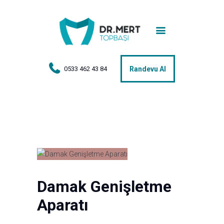
Anasayfa
Tedaviler
Hakkımda
0533 462 43 84
Randevu Al
Vakalar
Hasta Yorumları
Basın
İletişim
Damak Genişletme
Aparatı