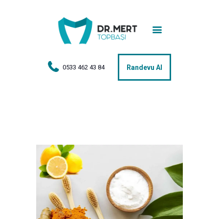
Anasayfa
Tedaviler
Hakkımda
0533 462 43 84
Randevu Al
Vakalar
Hasta Yorumları
Basın
İletişim