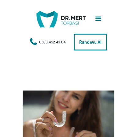
Anasayfa
Tedaviler
Hakkımda
0533 462 43 84
Randevu Al
Vakalar
Hasta Yorumları
Basın
İletişim